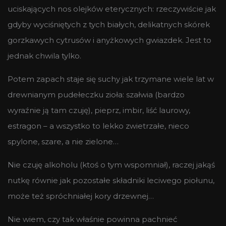
uciskających nos olejków eterycznych: rzeczywiście jak
gdyby wyciśniętych z tych białych, delikatnych skórek
gorzkawych cytrusów i anyżkowych gwiazdek. Jest to
jednak chwila tylko.
Potem zapach staje się suchy jak trzymane wiele lat w
drewnianym pudełeczku zioła: szałwia (bardzo
wyraźnie ją tam czuję), pieprz, imbir, liść laurowy,
estragon – a wszystko to lekko zwietrzałe, nieco
spylone, szare, a nie zielone…
Nie czuję alkoholu (ktoś o tym wspomniał), raczej jakąś
nutkę równie jak pozostałe składniki leciwego piołunu,
może też spróchniałej kory drzewnej…
Nie wiem, czy tak właśnie powinna pachnieć