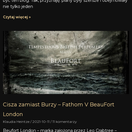
być ten blog. Tak, przyznaję: plany były szersze i obejmowały
nie tylko jeden
Czytaj więcej »
Cisza zamiast Burzy – Fathom V BeauFort
London
Klaudia Heintze
2021-10-11
11 komentarzy
Beufort London – marka założona przez Leo Crabtree –