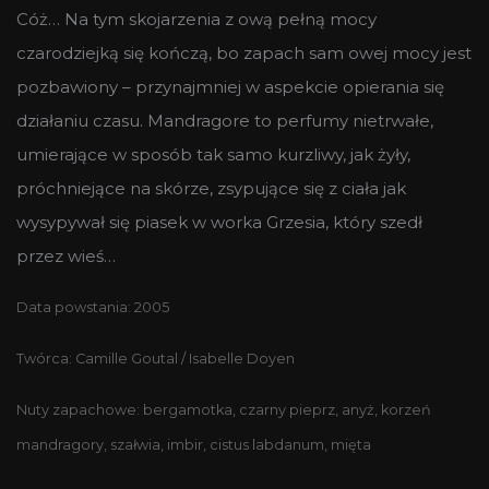
Cóż… Na tym skojarzenia z ową pełną mocy
czarodziejką się kończą, bo zapach sam owej mocy jest
pozbawiony – przynajmniej w aspekcie opierania się
działaniu czasu. Mandragore to perfumy nietrwałe,
umierające w sposób tak samo kurzliwy, jak żyły,
próchniejące na skórze, zsypujące się z ciała jak
wysypywał się piasek w worka Grzesia, który szedł
przez wieś…
Data powstania: 2005
Twórca: Camille Goutal / Isabelle Doyen
Nuty zapachowe: bergamotka, czarny pieprz, anyż, korzeń
mandragory, szałwia, imbir, cistus labdanum, mięta