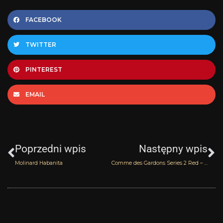
FACEBOOK
TWITTER
PINTEREST
EMAIL
Prev
N
Poprzedni wpis
Następny wpis
Molinard Habanita
Comme des Gardons Series 2 Red – Harissa