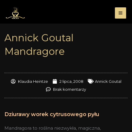
Przejdź
do
treści
Annick Goutal
Mandragore
Klaudia Heintze
2 lipca, 2008
Annick Goutal
Brak komentarzy
Dziurawy worek cytrusowego pyłu
Mandragora to roślina niezwykła, magiczna,