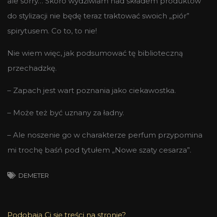
ale sorry… Skoro wydziwiam nad składem produktów
do stylizacji nie będę teraz traktować swoich „piór”
spirytusem. Co to, to nie!
Nie wiem więc, jak podsumować tę biblioteczną
przechadzkę.
– Zapach jest wart poznania jako ciekawostka.
– Może też być uznany za ładny.
– Ale noszenie go w charakterze perfum przypomina
mi trochę baśń pod tytułem „Nowe szaty cesarza”.
DEMETER
Podobają Ci się treści na stronie?