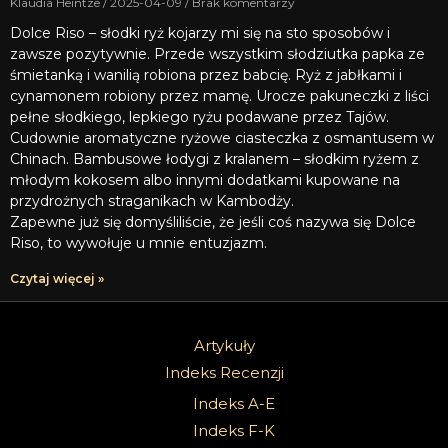
Klaudia Heintze
2025-04-09
Brak komentarzy
Dolce Riso – słodki ryż kojarzy mi się na sto sposobów i
zawsze pozytywnie. Przede wszystkim słodziutka papka ze
śmietanką i wanilią robiona przez babcię. Ryż z jabłkami i
cynamonem robiony przez mamę. Urocze pakuneczki z liści
pełne słodkiego, lepkiego ryżu podawane przez Tajów.
Cudownie aromatyczne ryżowe ciasteczka z osmantusem w
Chinach. Bambusowe łodygi z kralanem – słodkim ryżem z
młodym kokosem albo innymi dodatkami kupowane na
przydrożnych straganikach w Kambodży.
Zapewne już się domyśliliście, że jeśli coś nazywa się Dolce
Riso, to wywołuje u mnie entuzjazm.
Czytaj więcej »
Artykuły
Indeks Recenzji
Indeks A-E
Indeks F-K