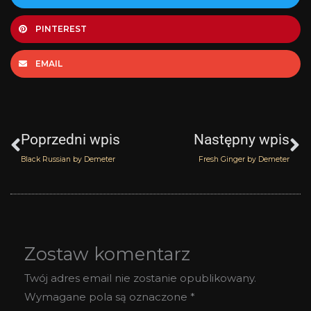
PINTEREST
EMAIL
Prev
N
Poprzedni wpis
Następny wpis
Black Russian by Demeter
Fresh Ginger by Demeter
Zostaw komentarz
Twój adres email nie zostanie opublikowany.
Wymagane pola są oznaczone
*