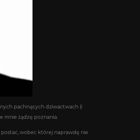
wanych pachnących dziwactwach (i
e mnie żądzę poznania.
a, postać, wobec której naprawdę nie