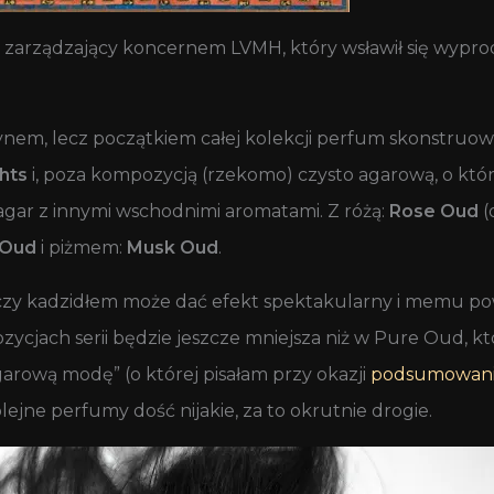
nessy zarządzający koncernem LVMH, który wsławił się wy
em, lecz początkiem całej kolekcji perfum skonstruowa
hts
i, poza kompozycją (rzekomo) czysto agarową, o której
 agar z innymi wschodnimi aromatami. Z różą:
Rose Oud
(
 Oud
i piżmem:
Musk Oud
.
czy kadzidłem może dać efekt spektakularny i memu pow
cjach serii będzie jeszcze mniejsza niż w Pure Oud, któr
garową modę” (o której pisałam przy okazji
podsumowania
lejne perfumy dość nijakie, za to okrutnie drogie.