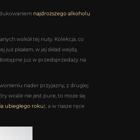
produkowaniem
najdroższego alkoholu
nych wokół tej nuty. Kolekcja, co
 już pisałam, w jej skład wejdą
dostępne już w przedsprzedaży na
onieniu nader przyjazny, z drugiej
y wcale nie jest pure, to może się
 ubiegłego roku
), a w nasze ręce