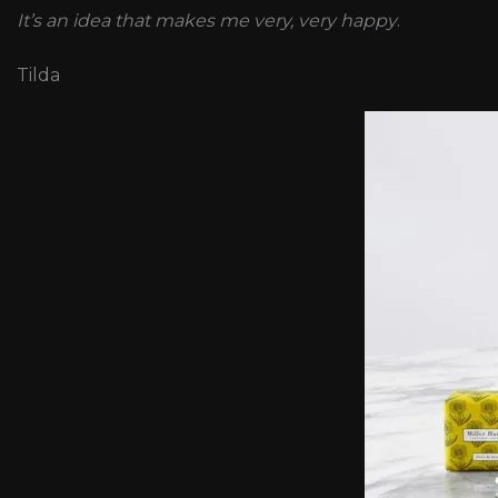
It’s an idea that makes me very, very happy
.
Tilda