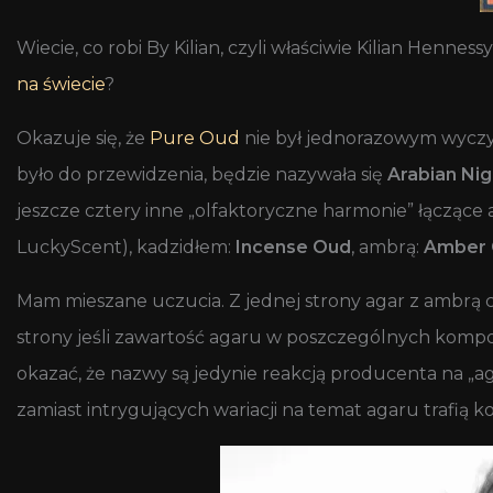
Wiecie, co robi By Kilian, czyli właściwie Kilian Hen
na świecie
?
Okazuje się, że
Pure Oud
nie był jednorazowym wyczyn
było do przewidzenia, będzie nazywała się
Arabian Nig
jeszcze cztery inne „olfaktoryczne harmonie” łączące
LuckyScent), kadzidłem:
Incense Oud
, ambrą:
Amber
Mam mieszane uczucia. Z jednej strony agar z ambrą 
strony jeśli zawartość agaru w poszczególnych kompozy
okazać, że nazwy są jedynie reakcją producenta na „a
zamiast intrygujących wariacji na temat agaru trafią ko