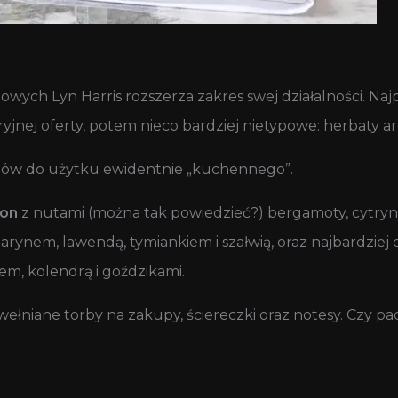
owych Lyn Harris rozszerza zakres swej działalności. Naj
yjnej oferty, potem nieco bardziej nietypowe: herbaty 
oriów do użytku ewidentnie „kuchennego”.
ron
z nutami (można tak powiedzieć?) bergamoty, cytryny
ynem, lawendą, tymiankiem i szałwią, oraz najbardziej 
, kolendrą i goździkami.
niane torby na zakupy, ściereczki oraz notesy. Czy p