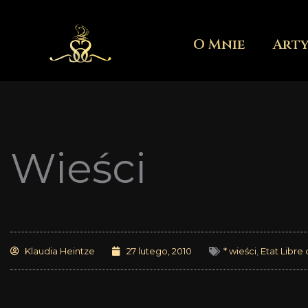
Przejdź
do
O Mnie
Art
treści
Wieści
Klaudia Heintze
27 lutego, 2010
* wieści
,
Etat Libre