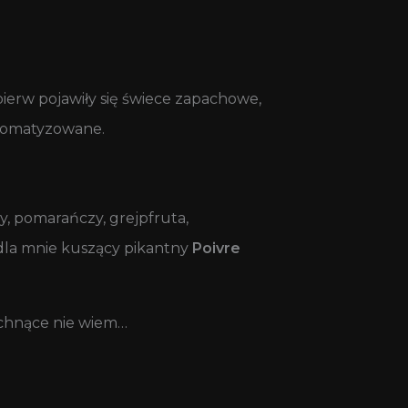
pierw pojawiły się świece zapachowe,
aromatyzowane.
, pomarańczy, grejpfruta,
dla mnie kuszący pikantny
Poivre
achnące nie wiem…