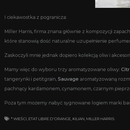
I ciekawostka z pogranicza:
Miller Harris, firma znana głównie z kompozycji zapach
które stanowią dość naturalne uzupełnienie perfumer
Zaskoczyli mnie jednak dopiero kolekcją oliw i akces
Mamy więc do wyboru trzy aromatyzowane oliwy:
Cit
tangerynki i petitgrain,
Sauvage
aromatyzowaną rozmar
pachnący kardamonem, cynamonem, czarnym pieprzem
Poza tym możemy nabyć sygnowane logiem marki baweł
* WIEŚCI
,
ETAT LIBRE D'ORANGE
,
KILIAN
,
MILLER HARRIS