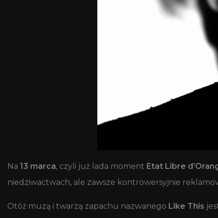
Na
13 marca
, czyli już lada moment
Etat Libre d’Oran
niedziwactwach, ale zawsze kontrowersyjnie reklamo
Otóż muzą i twarzą zapachu nazwanego
Like This
jes