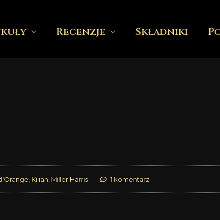
ykuły
Recenzje
Składniki
P
 d'Orange
,
Kilian
,
Miller Harris
1 komentarz