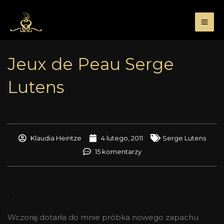
Przejdź
do
treści
Jeux de Peau Serge
Lutens
Klaudia Heintze
4 lutego, 2011
Serge Lutens
15 komentarzy
.
Wczoraj dotarła do mnie próbka nowego zapachu