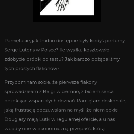
Pamiętacie, jak trudno dostępne były kiedyś perfumy
Serge Lutens w Polsce? Ile wysiłku kosztowało
zdobycie próbki do testu? Jak bardzo pożądaliśmy
tych prostych flakonów?
Przypominam sobie, że pierwsze flakony
sprowadzałam z Belgii w ciemno, z biciem serca
oczekując wspaniałych doznań. Pamiętam doskonale,
jaką frustrację odczuwałam na myśl, że niemieckie
Douglasy mają Lutki w regularnej ofercie, a u nas
wpadły one w ekonomiczną przepaść, którą