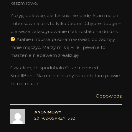
kaszmirowo.
Zużyję odlewkę, ale tęsknić nie będę. Stan moich
Lutensów na dziś to tylko Cedre i Chypre Rouge –
pierwsze zafascynowanie i tak zostało mi do dziś.
Arabie i Rousse puściłam w świat, bo zaczęły
mnie męczyć. Marzy mi się Fille i pewnie to
marzenie niebawem zrealizuję.
Czytałam, że spodobało Ci się Incensed
SmellBent. Na mnie niestety kadzidła tam prawie
że nie ma. :-/
Odpowiedz
ANONIMOWY
2011-02-05 PRZY 15:32