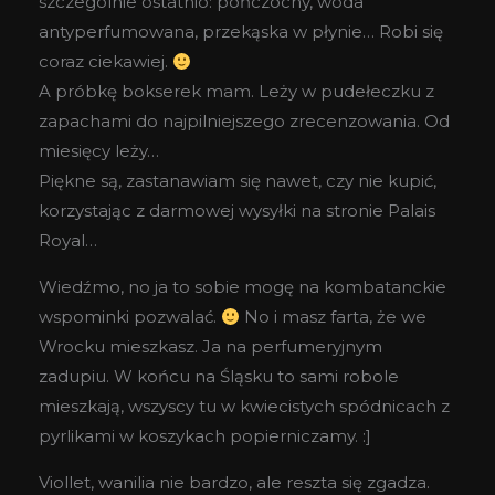
szczególnie ostatnio: pończochy, woda
antyperfumowana, przekąska w płynie… Robi się
coraz ciekawiej.
A próbkę bokserek mam. Leży w pudełeczku z
zapachami do najpilniejszego zrecenzowania. Od
miesięcy leży…
Piękne są, zastanawiam się nawet, czy nie kupić,
korzystając z darmowej wysyłki na stronie Palais
Royal…
Wiedźmo, no ja to sobie mogę na kombatanckie
wspominki pozwalać.
No i masz farta, że we
Wrocku mieszkasz. Ja na perfumeryjnym
zadupiu. W końcu na Śląsku to sami robole
mieszkają, wszyscy tu w kwiecistych spódnicach z
pyrlikami w koszykach popierniczamy. :]
Viollet, wanilia nie bardzo, ale reszta się zgadza.