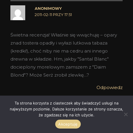
ANONIMOWY
2011-02-11 PRZY 17:51
Świetna recenzja! Właśnie się wwąchuję – opary
znad tostera opadły i wyłazi lutkowa tabaza
(kredki!), choć niby nie ma cedru ani innego
drewna w składzie. Hm, jakby "Santal Blanc"
docieplony morelowym zamszem z "Daim
Blond"? Może Serż zrobił zlewkę…?
Odpowiedz
Ta strona korzysta z ciasteczek aby świadczyć usługi na
MYSZA
najwyższym poziomie. Dalsze korzystanie ze strony oznacza,
2012-02-14 PRZY 21:42
że zgadzasz się na ich użycie.
Akceptuję
Recenzja bardzo fajna. Cóż z tego… Wybrałam się