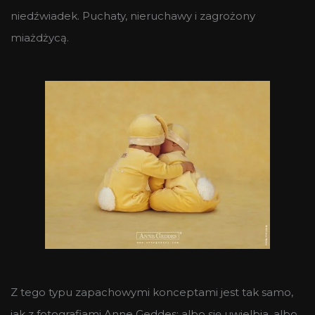
niedźwiadek. Puchaty, nieruchawy i zagrożony
miażdżycą.
Z tego typu zapachowymi konceptami jest tak samo,
jak z fotografiami Anne Geddes: albo się uwielbia, albo