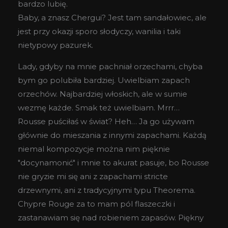
bardzo lubię.
Baby, a znasz Chergui? Jest tam sandałowiec, ale
jest przy okazji sporo słodyczy, wanilia i taki
nietypowy pazurek.
Lady, gdyby na mnie pachniał orzechami, chyba
bym go polubiła bardziej. Uwielbiam zapach
orzechów. Najbardziej włoskich, ale w sumie
wezmę każde. Smak też uwielbiam. Mrrr…
Rousse puściłaś w świat? Heh… Ja go używam
głównie do mieszania z innymi zapachami. Każdą
niemal kompozycje można nim pięknie
"docynamonić" i mnie to akurat pasuje, bo Rousse
nie gryzie mi się ani z zapachami stricte
drzewnymi, ani z tradycyjnymi typu Theorema.
Chypre Rouge za to mam pól flaszeczki i
zastanawiam się nad robieniem zapasów. Piękny