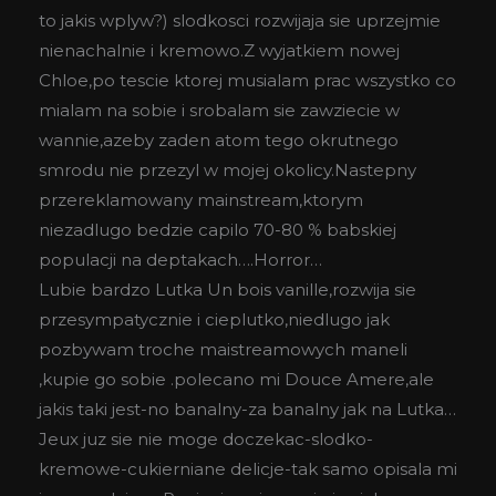
to jakis wplyw?) slodkosci rozwijaja sie uprzejmie
nienachalnie i kremowo.Z wyjatkiem nowej
Chloe,po tescie ktorej musialam prac wszystko co
mialam na sobie i srobalam sie zawziecie w
wannie,azeby zaden atom tego okrutnego
smrodu nie przezyl w mojej okolicy.Nastepny
przereklamowany mainstream,ktorym
niezadlugo bedzie capilo 70-80 % babskiej
populacji na deptakach….Horror…
Lubie bardzo Lutka Un bois vanille,rozwija sie
przesympatycznie i cieplutko,niedlugo jak
pozbywam troche maistreamowych maneli
,kupie go sobie .polecano mi Douce Amere,ale
jakis taki jest-no banalny-za banalny jak na Lutka…
Jeux juz sie nie moge doczekac-slodko-
kremowe-cukierniane delicje-tak samo opisala mi