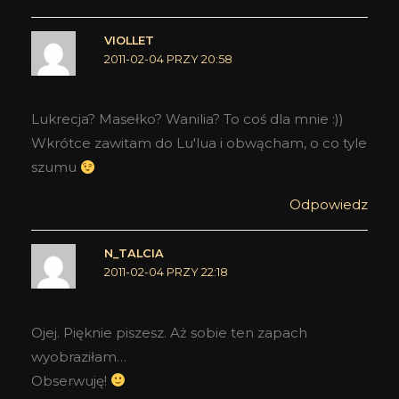
VIOLLET
2011-02-04 PRZY 20:58
Lukrecja? Masełko? Wanilia? To coś dla mnie :))
Wkrótce zawitam do Lu'lua i obwącham, o co tyle
szumu
Odpowiedz
N_TALCIA
2011-02-04 PRZY 22:18
Ojej. Pięknie piszesz. Aż sobie ten zapach
wyobraziłam…
Obserwuję!