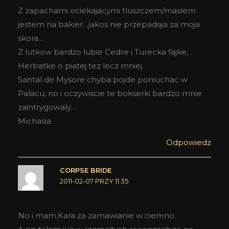
Z zapachami ociekajacymi tluszczem/maslem
jestem na bakier…jakos nie przepadaja za moja
skora…
Z lutkow bardzo lubie Cedre i Turecka fajke,
Herbatke o piatej tez lecz mniej.
Santal de Mysore chyba pojde poniuchac w
Palacu, no i oczywiscie te bokserki bardzo mnie
zaintrygowaly…
Michasia
Odpowiedz
CORPSE BRIDE
2011-02-07 PRZY 11:35
No i mam.Kara za zamawianie w ciemno.