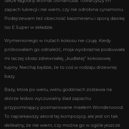
także łagodny aromat osmantusa. Towarzyszy im
zapach lukrecji i nie wiem, czy nie odrobina cynamonu.
Podejrzewam też obecność kaszmeranu i sporą dawkę
Iso E Super w składzie.
Wymienionego w nutach kokosu nie czuję. Kiedy
próbowałam go odnaleźć, moja wyobraźnia podsuwała
mi raczej obraz zdrewniałej, „kudłatej” kokosowej
łupiny. Niechaj będzie, że to coś w rodzaju drzewnej
bazy.
Bazy, która po wielu, wielu godzinach zostawia na
skórze ledwo wyczuwalny ślad zapachu
przypominający posmarowane masłem Wonderwood.
To najciekawszy akord tej kompozycji, ale jest on tak
delikatny, że nie wiem, czy można go w ogóle jeszcze