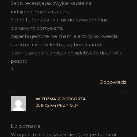
Sabb recenzja jak zwykle kapitalna!
raduje się moje serducho:)
Serge Lutens jak to u niego bywa żongluje
ciekawymi pomysłami.
zapachu jeszcze nie znam ,ale to tylko kwestia
czasu.na razie delektuję się boxerkami;)
jeżeli jeszcze nie znasz,a chciałabyś, to daj znać;)
pozdro
J
Odpowiedz
WIEDŹMA Z PODGÓRZA
2011-02-04 PRZY 19:37
Do poznania.
W ogóle: mam to szczęście (?), że perfumami