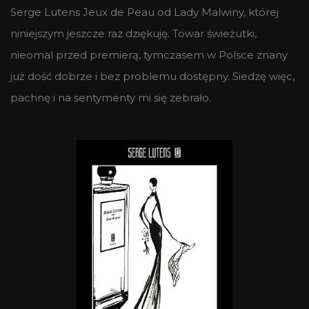
Serge Lutens Jeux de Peau od Lady Malwiny, której
niniejszym jeszcze raz dziękuję. Towar świeżutki,
nieomal przed premierą, tymczasem w Polsce znany
już dość dobrze i bez problemu dostępny. Siedzę więc,
pachnę i na sentymenty mi się zebrało.