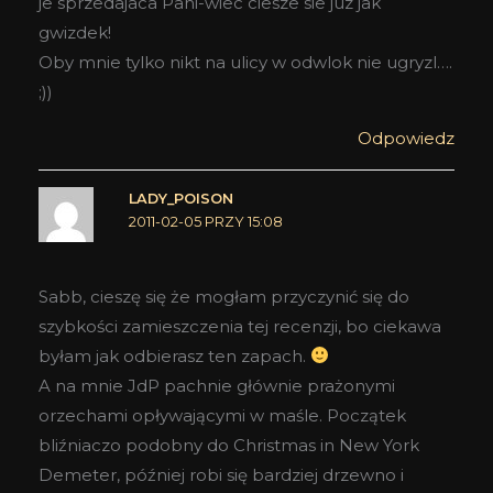
je sprzedajaca Pani-wiec ciesze sie juz jak
gwizdek!
Oby mnie tylko nikt na ulicy w odwlok nie ugryzl….
;))
Odpowiedz
LADY_POISON
2011-02-05 PRZY 15:08
Sabb, cieszę się że mogłam przyczynić się do
szybkości zamieszczenia tej recenzji, bo ciekawa
byłam jak odbierasz ten zapach.
A na mnie JdP pachnie głównie prażonymi
orzechami opływającymi w maśle. Początek
bliźniaczo podobny do Christmas in New York
Demeter, później robi się bardziej drzewno i