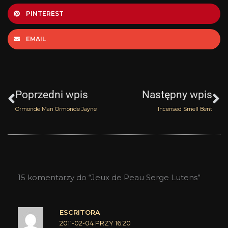
PINTEREST
EMAIL
Prev
N
Poprzedni wpis
Następny wpis
Ormonde Man Ormonde Jayne
Incensed Smell Bent
15 komentarzy do “Jeux de Peau Serge Lutens”
ESCRITORA
2011-02-04 PRZY 16:20