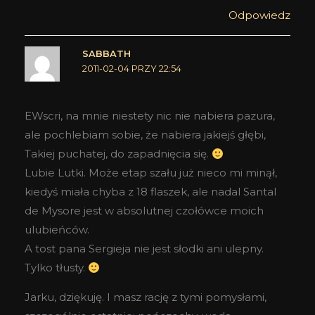
Odpowiedz
SABBATH
2011-02-04 PRZY 22:54
EWscri, na mnie niestety nic nie nabiera pazura,
ale pochlebiam sobie, że nabiera jakiejś głębi,
Takiej puchatej, do zapadnięcia się.
Lubie Lutki. Może etap szału już nieco mi minął,
kiedyś miała chyba z 18 flaszek, ale nadal Santal
de Mysore jest w absolutnej czołówce moich
ulubieńców.
A tost pana Sergieja nie jest słodki ani ulepny.
Tylko tłusty.
Jarku, dziękuję. I masz rację z tymi pomysłami,