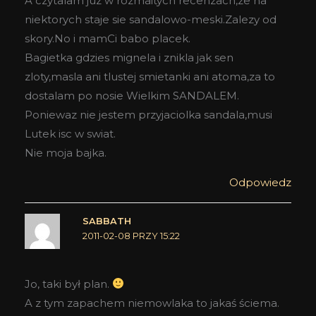
A czytalam juz w rozmaitych recenzach,ze na
niektorych staje sie sandalowo-meski.Zalezy od
skory.No i mamCi babo placek.
Bagietka gdzies mignela i znikla jak sen
zloty,masla ani tlustej smietanki ani atoma,za to
dostalam po nosie Wielkim SANDALEM.
Poniewaz nie jestem przyjaciolka sandala,musi
Lutek isc w swiat.
Nie moja bajka.
Odpowiedz
SABBATH
2011-02-08 PRZY 15:22
Jo, taki był plan.
A z tym zapachem niemowlaka to jakaś ściema.