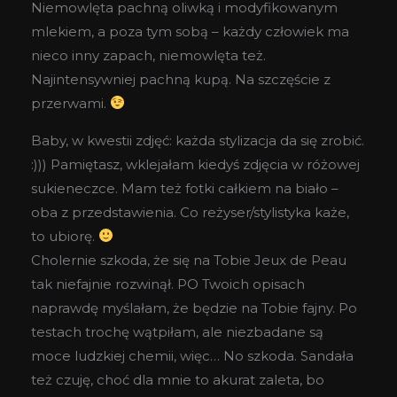
Niemowlęta pachną oliwką i modyfikowanym
mlekiem, a poza tym sobą – każdy człowiek ma
nieco inny zapach, niemowlęta też.
Najintensywniej pachną kupą. Na szczęście z
przerwami.
Baby, w kwestii zdjęć: każda stylizacja da się zrobić.
:))) Pamiętasz, wklejałam kiedyś zdjęcia w różowej
sukieneczce. Mam też fotki całkiem na biało –
oba z przedstawienia. Co reżyser/stylistyka każe,
to ubiorę.
Cholernie szkoda, że się na Tobie Jeux de Peau
tak niefajnie rozwinął. PO Twoich opisach
naprawdę myślałam, że będzie na Tobie fajny. Po
testach trochę wątpiłam, ale niezbadane są
moce ludzkiej chemii, więc… No szkoda. Sandała
też czuję, choć dla mnie to akurat zaleta, bo