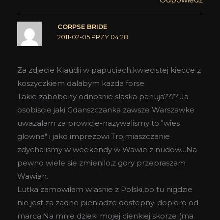
CORPSE BRIDE
2011-02-05 PRZY 04:28
Za zdjecie Klaudii w papuciach,kwiecistej kiecce z
koszyczkiem dalabym kazda forse.
Takie zabobony odnosnie slaska panuja???? Ja
osobiscie jaki Gdanszczanka zawsze Warszawke
uwazalam za prowicje-nazywalismy to "wies
glowna" i jako imprezowi Trojmiaszczanie
zdychalismy w weekendy w Wawie z nudow…Na
pewno wiele sie zmienilo,z gory przepraszam
Wawian.
Lutka zamowilam wlasnie z Polski,bo tu nigdzie
nie jest za zadne pieniadze dostepny-dopiero od
marca.Na mnie dzieki mojej cienkiej skorze (ma