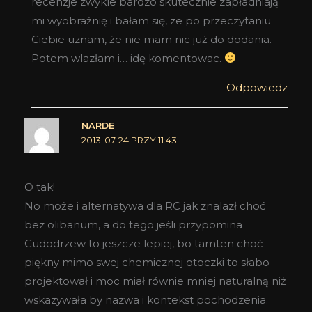
recenzje zwykle bardzo skutecznie zapładniają
mi wyobraźnię i bałam się, ze po przeczytaniu
Ciebie uznam, że nie mam nic już do dodania.
Potem wlazłam i… idę komentowac.
Odpowiedz
NARDE
2013-07-24 PRZY 11:43
O tak!
No może i alternatywa dla RC jak znalazł choć
bez olibanum, a do tego jeśli przypomina
Cudodrzew to jeszcze lepiej, bo tamten choć
piękny mimo swej chemicznej otoczki to słabo
projektował i moc miał równie mniej naturalną niż
wskazywała by nazwa i kontekst pochodzenia.