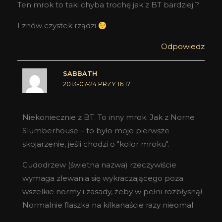
Ten mrok to taki chyba trochę jak z BT bardziej ?
I znów czystek rządzi
Odpowiedz
SABBATH
2013-07-24 PRZY 16:17
Niekoniecznie z BT. To inny mrok. Jak z Norne
Slumberhouse – to było moje pierwsze
skojarzenie, jeśli chodzi o "kolor mroku".
Cudodrzew (świetna nazwa) rzeczywiście
wymaga zlewania się wykraczającego poza
wszelkie normy i zasady, żeby w pełni rozbłysnął.
Normalnie flaszka na kilkanaście razy nieomal.