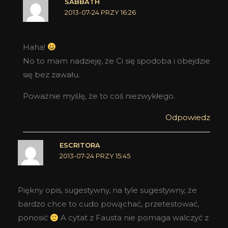
SABBATH
2013-07-24 PRZY 16:26
Haha!
No to mam nadzieję, że Ci się spodoba i obejdzie
się bez zawału.
Poważnie myślę, że to coś niezwykłego.
Odpowiedz
ESCRITORA
2013-07-24 PRZY 15:45
Piękny opis, sugestywny, na tyle sugestywny, że
bardzo chce to cudo powąchać, przetestować,
ponosić
A cytat z Fausta nie pomaga walczyć z