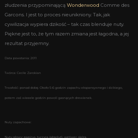
złudzenia przypominającą
Wonderwood
Comme des
Garcons. I jest to proces nieunikniony. Tak, jak
cywilizacja wypiera dzikość – tak czas blenduje nuty.
Piękne jest to, że tym razem zmiana jest łagodna, a jej
rezultat przyjemny.
Data powstania: 2011
Twórca: Cecile Zarokian
Trwałość: ponad dobę. Około 5-6 godzin zapachu ekspansywnego i dzikiego,
potem zaś wieeele godzin powoli gasnących drewienek.
Nuty zapachowe:
Nuty głowy: papirus, turzyca (absolut), wetiwer, skóra,