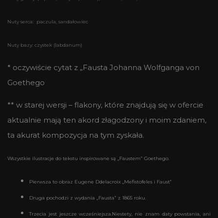
Nuty serca: paczula, sandałowiec
Nuty bazy: czystek (labdanum)
* oczywiście cytat z „Fausta Johanna Wolfganga von
Goethego
** w starej wersji – flakony, które znajdują się w ofercie
aktualnie mają ten akord złagodzony i moim zdaniem,
ta akurat kompozycja na tym zyskała.
Wszystkie ilustracje do tekstu inspirowane są „Faustem” Goethego.
Pierwsza to obraz Eugene Ddelacroix „Mefistofeles i Faust”
Druga pochodzi z wydania „Fausta” z 1865 roku.
Trzecia jest jeszcze wcześniejsza.Niestety, nie znam daty powstania, ani