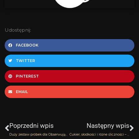
Udostępnij:
FACEBOOK
TWITTER
PINTEREST
EMAIL
Prev
N
Poprzedni wpis
Następny wpis
Duży zestaw próbek dla Obserwujących i wyniki losowania zestawu Ramon Molvizar
Cukier, słodkości i różne śliczności – Intense Cafe Montale