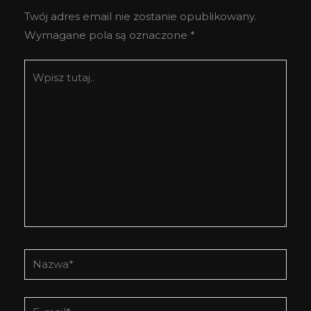
Twój adres email nie zostanie opublikowany.
Wymagane pola są oznaczone
*
Wpisz
tutaj..
Nazwa*
E-