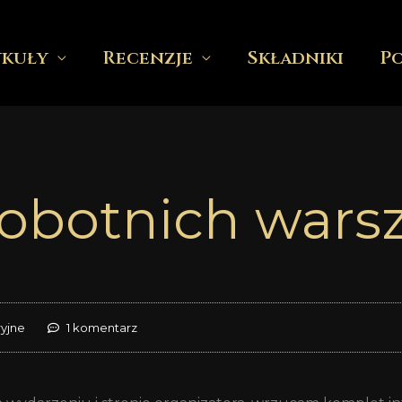
ykuły
Recenzje
Składniki
P
sobotnich wars
ryjne
1 komentarz