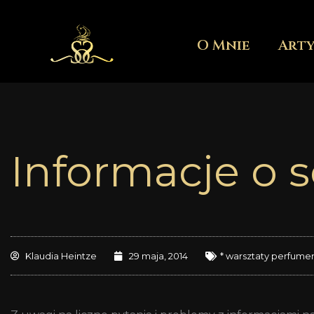
Przejdź
do
O Mnie
Art
treści
Informacje o 
Klaudia Heintze
29 maja, 2014
* warsztaty perfume