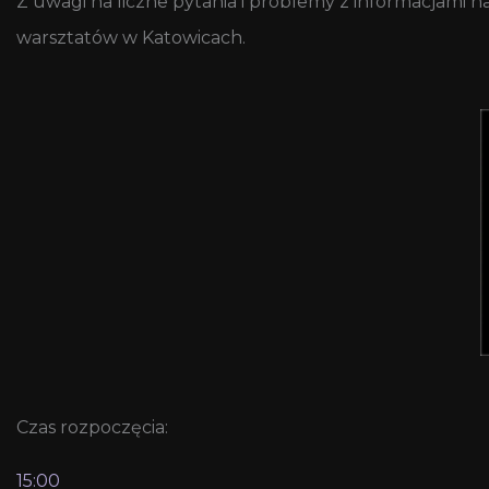
Z uwagi na liczne pytania i problemy z informacjami 
warsztatów w Katowicach.
Czas rozpoczęcia:
15:00