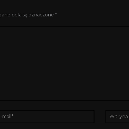
ane pola są oznaczone
*
Witryna
l*
interneto