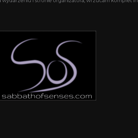
na wydarzeniu i stronie organizatora, wrzucam komplet i