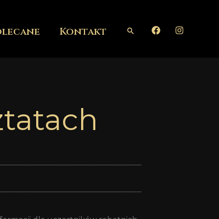
olecane
Kontakt
Szukaj
ztatach