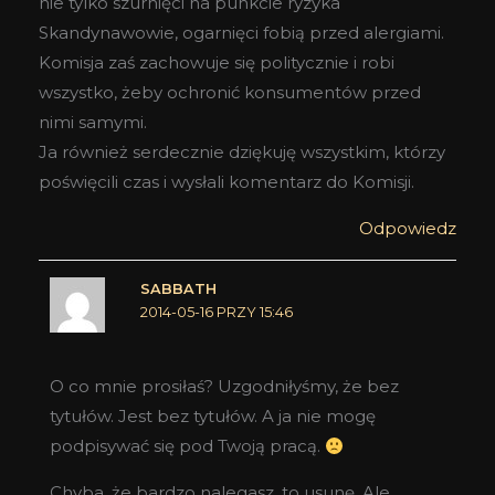
nie tylko szurnięci na punkcie ryzyka
Skandynawowie, ogarnięci fobią przed alergiami.
Komisja zaś zachowuje się politycznie i robi
wszystko, żeby ochronić konsumentów przed
nimi samymi.
Ja również serdecznie dziękuję wszystkim, którzy
poświęcili czas i wysłali komentarz do Komisji.
Odpowiedz
SABBATH
2014-05-16 PRZY 15:46
O co mnie prosiłaś? Uzgodniłyśmy, że bez
tytułów. Jest bez tytułów. A ja nie mogę
podpisywać się pod Twoją pracą.
Chyba, że bardzo nalegasz, to usunę. Ale