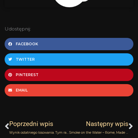
Udostępnij:
FACEBOOK
TWITTER
PINTEREST
EMAIL
Prev
N
Poprzedni wpis
Następny wpis
Wynik ostatniego losowania. Tym razem trzy zestawy!
Smoke on the Water – Rome, Made in Italy (Emotional Olfactive Landscapes)