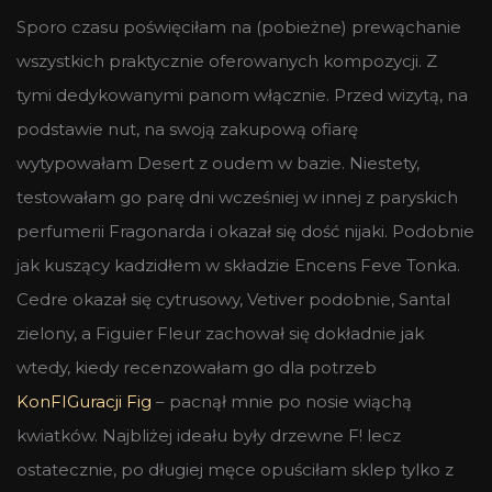
Sporo czasu poświęciłam na (pobieżne) prewąchanie
wszystkich praktycznie oferowanych kompozycji. Z
tymi dedykowanymi panom włącznie. Przed wizytą, na
podstawie nut, na swoją zakupową ofiarę
wytypowałam Desert z oudem w bazie. Niestety,
testowałam go parę dni wcześniej w innej z paryskich
perfumerii Fragonarda i okazał się dość nijaki. Podobnie
jak kuszący kadzidłem w składzie Encens Feve Tonka.
Cedre okazał się cytrusowy, Vetiver podobnie, Santal
zielony, a Figuier Fleur zachował się dokładnie jak
wtedy, kiedy recenzowałam go dla potrzeb
KonFIGuracji Fig
– pacnął mnie po nosie wiąchą
kwiatków. Najbliżej ideału były drzewne F! lecz
ostatecznie, po długiej męce opuściłam sklep tylko z