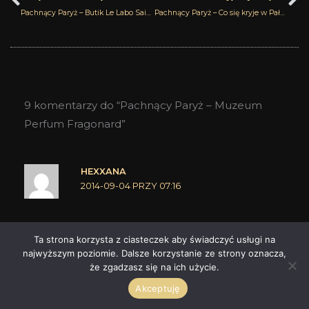
Pachnący Paryż – Butik Le Labo Saint Germain
Pachnący Paryż – Co się kryje w Pałacu Królewskim?
9 komentarzy do “Pachnący Paryż – Muzeum
Perfum Fragonard”
HEXXANA
2014-09-04 PRZY 07:16
To jest właśnie niezły zabieg i sztuka przyciągania,
Ta strona korzysta z ciasteczek aby świadczyć usługi na
czyli coś a'la muzeum a potem przejście do
najwyższym poziomie. Dalsze korzystanie ze strony oznacza,
że zgadzasz się na ich użycie.
części właściwej.
Przez jakiś czas miałam "fazę" na zapachy
Akceptuję
Fragonarda, ale po zużyciu kilku straciłam