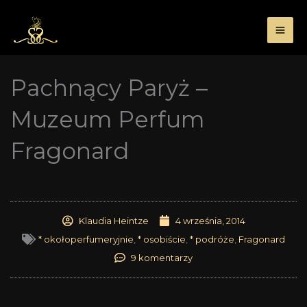
Przejdź
do
treści
Pachnący Paryż –
Muzeum Perfum
Fragonard
Klaudia Heintze
4 września, 2014
* okołoperfumeryjnie
,
* osobiście
,
* podróże
,
Fragonard
9 komentarzy