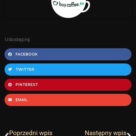
Udostępnij:
FACEBOOK
TWITTER
PINTEREST
EMAIL
Prev
N
Poprzedni wpis
Następny wpis