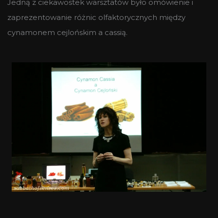
Jedną z ciekawostek warsztatów było omówienie i
zaprezentowanie różnic olfaktorycznych między
cynamonem cejlońskim a cassią.