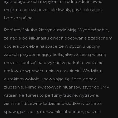
irysa długo po ich rozpyleniu. Trudno zdefiniować
mojemu nosowi pozostałe kwiaty, gdyż całość jest
bardzo spójna.
Perfumy Jakuba Pietrynki zadziwiają. Wyobraź sobie,
że nagle po kilkunastu dniach obcowania z zapachem,
dociera do ciebie na spacerze w styczniu upojny
zapach przypominający fiołki, jakie wczesną wiosną
możesz spotkać na przykład w parku! To wrażenie
dosłownie wprawiło mnie w osłupienie! Wodziłam
wzrokiem wokoło upewniając się, że to jednak
złudzenie. Mimo kwiatowych niuansów szypr od JMP
Artisan Perfumes to perfumy trudne, wytrawne,
ziemiste i drzewno-kadzidlano-słodkie w bazie za
sprawą, jak sądzę, m.in.wanilii, labdanum, paczuli i