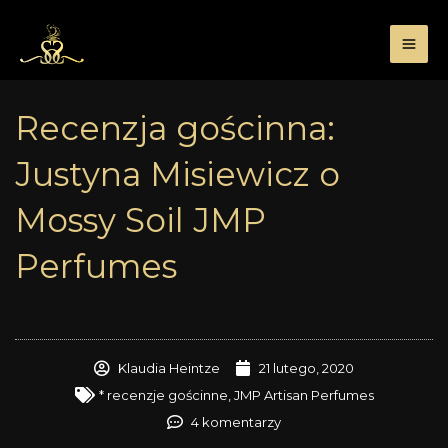
Przejdź
do
treści
Recenzja gościnna:
Justyna Misiewicz o
Mossy Soil JMP
Perfumes
Klaudia Heintze
21 lutego, 2020
* recenzje gościnne
,
JMP Artisan Perfumes
4 komentarzy