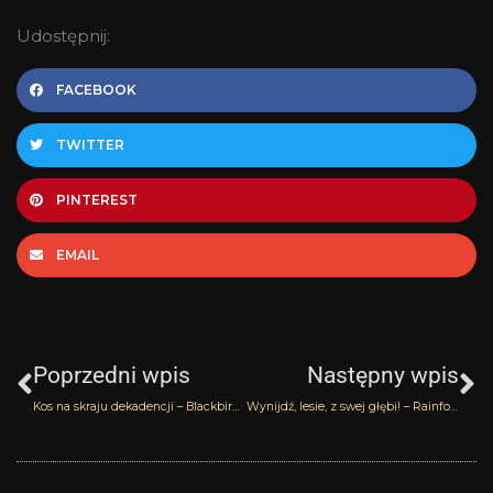
Udostępnij:
FACEBOOK
TWITTER
PINTEREST
EMAIL
Prev
N
Poprzedni wpis
Następny wpis
Kos na skraju dekadencji – Blackbird Olympic Orchids
Wynijdź, lesie, z swej głębi! – Rainforest Olympic Orchids Artisan Perfumes