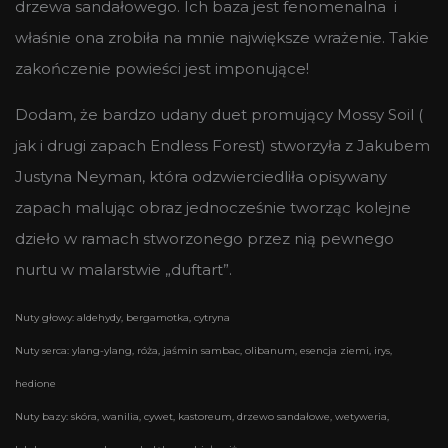
drzewa sandałowego. Ich baza jest fenomenalna i
właśnie ona zrobiła na mnie największe wrażenie. Takie
zakończenie powieści jest imponujące!
Dodam, że bardzo udany duet promujący Mossy Soil (
jak i drugi zapach Endless Forest) stworzyła z Jakubem
Justyna Neyman, która odzwierciedliła opisywany
zapach malując obraz jednocześnie tworząc kolejne
dzieło w ramach stworzonego przez nią pewnego
nurtu w malarstwie „duftart”.
Nuty głowy: aldehydy, bergamotka, cytryna
Nuty serca: ylang-ylang, róża, jaśmin sambac, olibanum, esencja ziemi, irys,
hedione
Nuty bazy: skóra, wanilia, cywet, kastoreum, drzewo sandałowe, wetyweria,