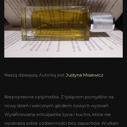
Naszą dzisiejszą Autorką jest
Justyna Misiewicz
Niepoprawna optymistka. Z tysiącem pomysłów na
nowy dzień i wiecznym głodem nowych wyzwań.
Wyrafinowana entuzjastka życia i kuchni, która nie
wyobraża sobie codzienności bez zapachów. Wulkan