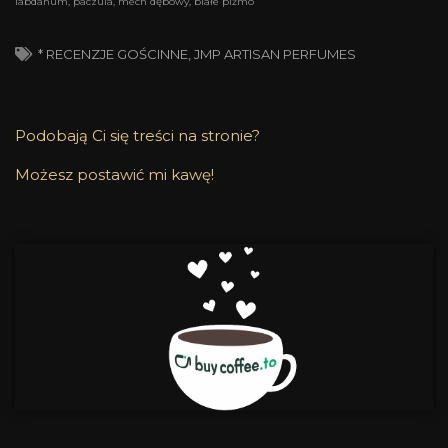
labdanum, paczula, mech dębowy, białe piżmo
* RECENZJE GOŚCINNE
,
JMP ARTISAN PERFUMES
Podobają Ci się treści na stronie?
Możesz postawić mi kawę!