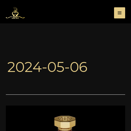
Przejdź
do
treści
2024-05-06
Richouli
Arabia