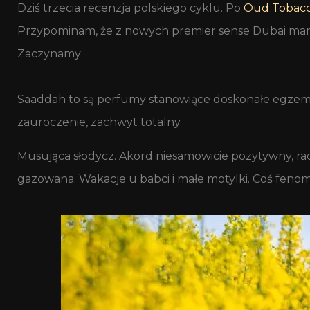
Dziś trzecia recenzja polskiego cyklu. Po
Oud Tobac
Przypominam, że z nowych premier sense Dubai mam t
Zaczynamy:
Saaddah to są perfumy stanowiące doskonałe egzempl
zauroczenie, zachwyt totalny.
Musująca słodycz. Akord niesamowicie pozytywny, ra
gazowana. Wakacje u babci i małe motylki. Coś feno