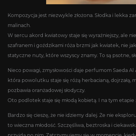
Kompozycja jest niezwykle złożona. Słodka i lekka z
malinach.
W sercu akord kwiatowy staje się wyraźniejszy, ale
szafranem i goździkami róża brzmi jak kwiatek, nie jak
statyczne nuty, które wszyscy znamy. To są psotne, sł
Nieco powagi, zmysłowości daje perfumom Saeda Al Abb
która powolutku staje się różą herbacianą, dojrzałą,
pozbawia oranżadowej słodyczy.
Oto podlotek staje się młodą kobietą. I na tym etapie 
Bardzo się cieszę, że nie idziemy dalej. Że nie ekspl
to wieczna młodość. Szczęśliwa, beztroska i ciekaws
przyjdą po nim. Zatrzymujemy się w momencie, kied