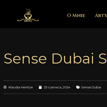
Przejdź
do
O Mnie
Art
treści
Sense Dubai 
Klaudia Heintze
25 czerwca, 2024
Sense Dubai