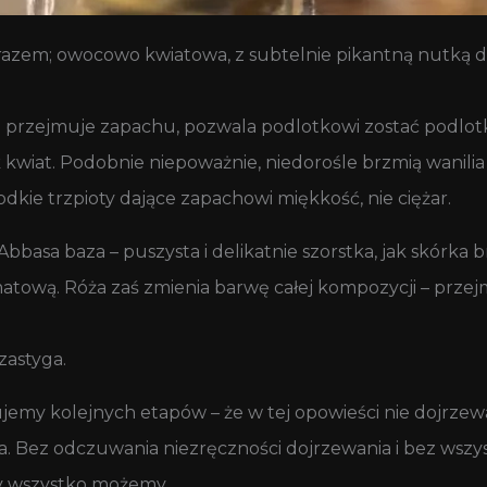
arazem; owocowo kwiatowa, z subtelnie pikantną nutką dr
 nie przejmuje zapachu, pozwala podlotkowi zostać podl
 kwiat. Podobnie niepoważnie, niedorośle brzmią wanilia i
odkie trzpioty dające zapachowi miękkość, nie ciężar.
asa baza – puszysta i delikatnie szorstka, jak skórka b
 matową. Róża zaś zmienia barwę całej kompozycji – prze
zastyga.
orujemy kolejnych etapów – że w tej opowieści nie dojrzew
ka. Bez odczuwania niezręczności dojrzewania i bez wszy
y wszystko możemy.