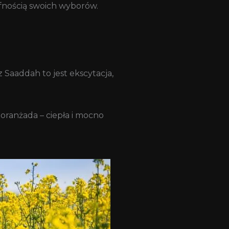
afnością swoich wyborów.
Saaddah to jest ekscytacja,
oranżada – ciepła i mocno