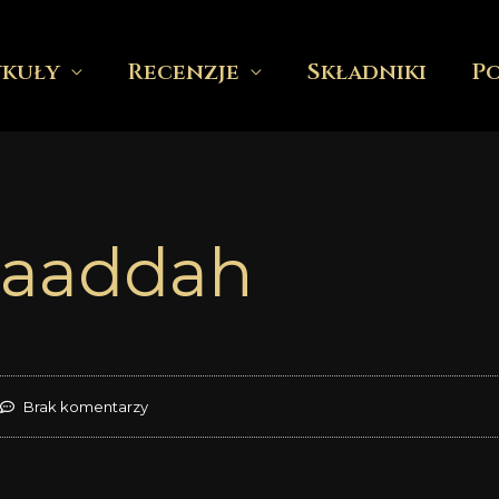
ykuły
Recenzje
Składniki
P
Saaddah
Brak komentarzy