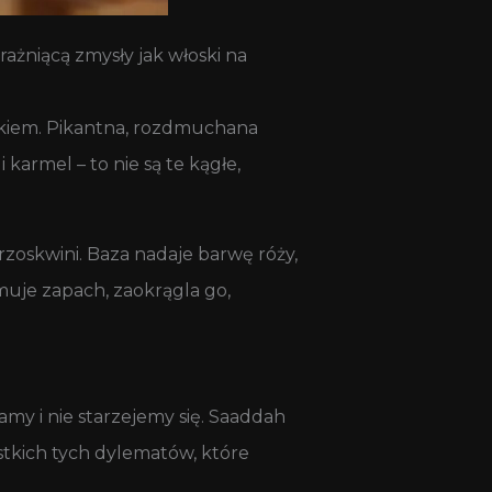
ażniącą zmysły jak włoski na
otkiem. Pikantna, rozdmuchana
 karmel – to nie są te kągłe,
rzoskwini. Baza nadaje barwę róży,
jmuje zapach, zaokrągla go,
amy i nie starzejemy się. Saaddah
stkich tych dylematów, które