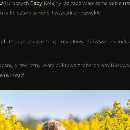
co
i uroczych
Baby
. Kolejny raz zadziwiam sama siebie tr
ylko cztery sample. I wszystkie niezwykłe!
um tego, jak ważne są nuty głowy. Pierwsze sekundy z 
dosny, prześliczny. Wata cukrowa z rabarbarem. Różowa 
menalnego!