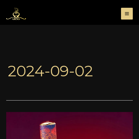
Przejdź
do
treści
2024-09-02
Floraiku
Sound
of