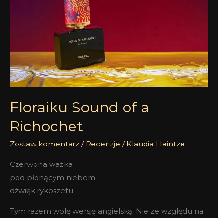
a
Richochet
Floraiku Sound of a
Richochet
Zostaw komentarz
/
Recenzje
/
Klaudia Heintze
Czerwona ważka
pod płonącym niebem
dźwięk rykoszetu
Tym razem wolę wersję angielską. Nie ze względu na