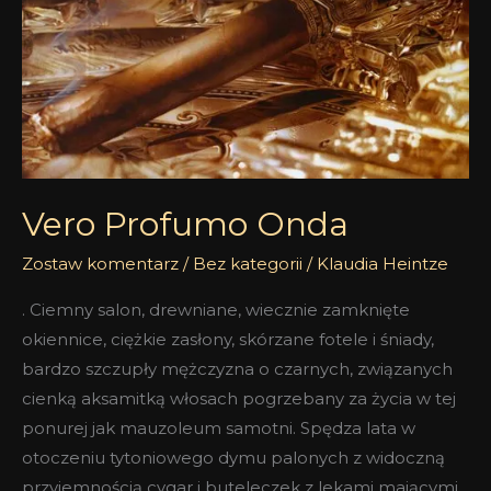
Vero Profumo Onda
Zostaw komentarz
/
Bez kategorii
/
Klaudia Heintze
. Ciemny salon, drewniane, wiecznie zamknięte
okiennice, ciężkie zasłony, skórzane fotele i śniady,
bardzo szczupły mężczyzna o czarnych, związanych
cienką aksamitką włosach pogrzebany za życia w tej
ponurej jak mauzoleum samotni. Spędza lata w
otoczeniu tytoniowego dymu palonych z widoczną
przyjemnością cygar i buteleczek z lekami mającymi