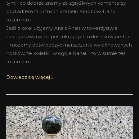
tym… co dobrze znamy ze zgryźliwych komentarzy
pod adresem różnych Szaneli i Karonów. I ja to
rozumiem.
Jeśli z kolei użyjemy Anais Anais w towarzystwie
zaangażowanych i poszukujących miłośników perfum
– możemy doświadczyć marszczenia wyrafinowanych
nosków, że kwiatki i w ogóle banał. I to w sumie też
rozumiem.
Dowiedz się więcej »
Pictura
Fragrans
Quetora
Zohar