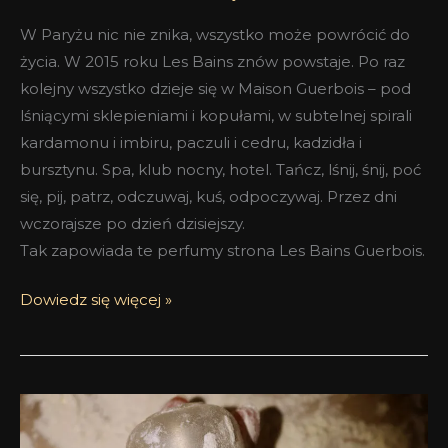
W Paryżu nic nie znika, wszystko może powrócić do
życia. W 2015 roku Les Bains znów powstaje. Po raz
kolejny wszystko dzieje się w Maison Guerbois – pod
lśniącymi sklepieniami i kopułami, w subtelnej spirali
kardamonu i imbiru, paczuli i cedru, kadzidła i
bursztynu. Spa, klub nocny, hotel. Tańcz, lśnij, śnij, poć
się, pij, patrz, odczuwaj, kuś, odpoczywaj. Przez dni
wczorajsze po dzień dzisiejszy.
Tak zapowiada te perfumy strona Les Bains Guerbois.
Dowiedz się więcej »
Najlepsze
perfumy