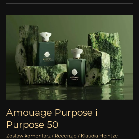
Amouage
Purpose
i
Purpose
50
Amouage Purpose i
Purpose 50
Zostaw komentarz
/
Recenzje
/
Klaudia Heintze