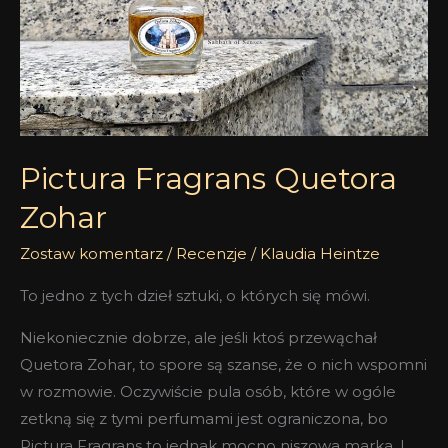
Pictura Fragrans Quetora
Zohar
Zostaw komentarz
/
Recenzje
/
Klaudia Heintze
To jedno z tych dzieł sztuki, o których się mówi.
Niekoniecznie dobrze, ale jeśli ktoś przewąchał
Quetora Zohar, to spore są szanse, że o nich wspomni
w rozmowie. Oczywiście pula osób, które w ogóle
zetkną się z tymi perfumami jest ograniczona, bo
Pictura Fragrans to jednak mocno niszowa marka. I,