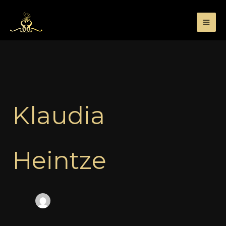
Przejdź
do
treści
Klaudia
Heintze