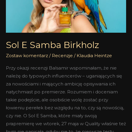
Sol E Samba Birkholz
Zostaw komentarz
/
Recenzje
/
Klaudia Heintze
Przy okazji recenzji Balsamir wspominałam, że nie
należę do typowych influencerów – uganiających się
za nowościami i mających ambicję opisywania ich
natychmiast po premierze. Rozumiem i doceniam
takie podejście, ale osobiście wolę zostać przy
łowieniu perełek bez względu na to, czy są nowością,
czy nie. O Sol E Samba, które miały swoją
prapremierę we wtorek, 27 maja w Quality właśnie też
bym nie napisała, gdyby nie to, że pierwsze testy