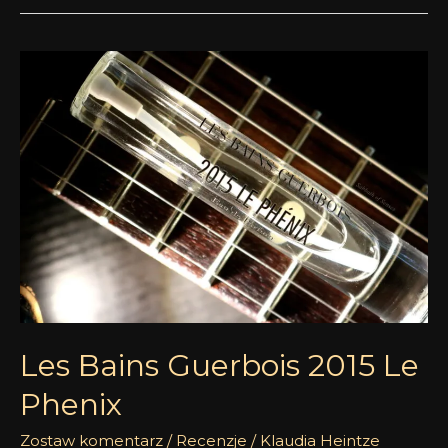
Les
Bains
Guerbois
2015
Le
Phenix
Les Bains Guerbois 2015 Le
Phenix
Zostaw komentarz
/
Recenzje
/
Klaudia Heintze