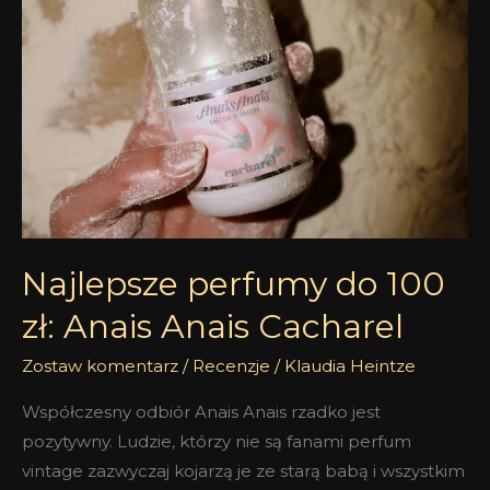
do
100
zł:
Anais
Anais
Cacharel
Najlepsze perfumy do 100
zł: Anais Anais Cacharel
Zostaw komentarz
/
Recenzje
/
Klaudia Heintze
Współczesny odbiór Anais Anais rzadko jest
pozytywny. Ludzie, którzy nie są fanami perfum
vintage zazwyczaj kojarzą je ze starą babą i wszystkim