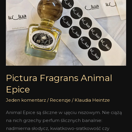
Fragrans
Animal
Epice
Pictura Fragrans Animal
Epice
Jeden komentarz
/
Recenzje
/
Klaudia Heintze
Animal Epice są śliczne w ujęciu niszowym. Nie ciążą
na nich grzechy perfum ślicznych banalnie:
nadmierna słodycz, kwiatkowo-sratkowość czy