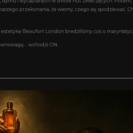
a, dymu i wytaplanych w smole nut zwierzęcych. Potem,
yn naszego przekonania, że wiemy, czego się spodziewać. 
e estetykę Beaufort London bredziliśmy coś o marynistyc
e równowagę… wchodzi ON.