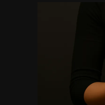
Reklama
kłamie