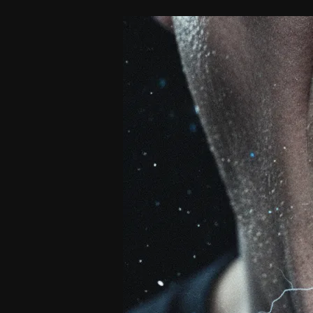
Beaufort
London
Pyroclasm