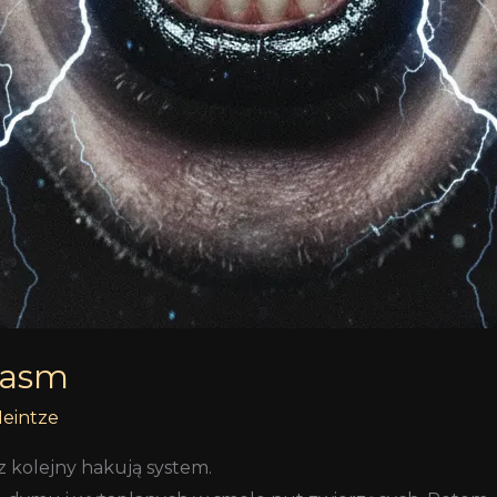
lasm
Heintze
z kolejny hakują system.