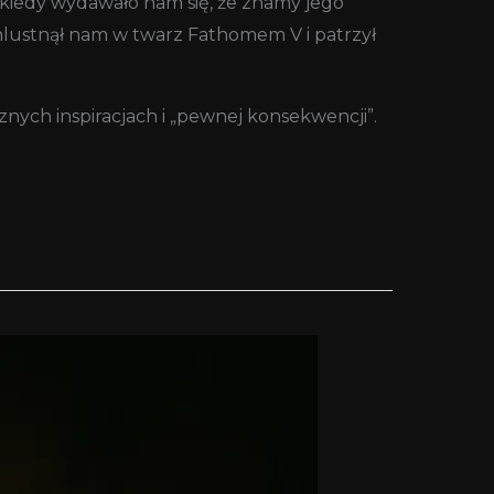
 kiedy wydawało nam się, że znamy jego
Chlustnął nam w twarz Fathomem V i patrzył
znych inspiracjach i „pewnej konsekwencji”.