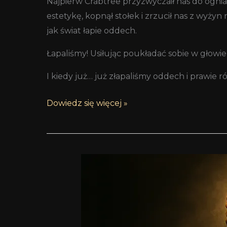
Najpierw Crabtree przyzwyczaił nas do ogni
estetykę, kopnął stołek i zrzucił nas z wyż
jak świat łapie oddech.
Łapaliśmy! Usiłując poukładać sobie w głowi
I kiedy już… już złapaliśmy oddech i prawi
Dowiedz się więcej »
Guerrilla
Marketing
–
partyzantka
na