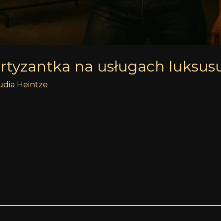
artyzantka na usługach luksus
udia Heintze