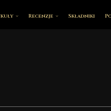
ykuły
Recenzje
Składniki
P