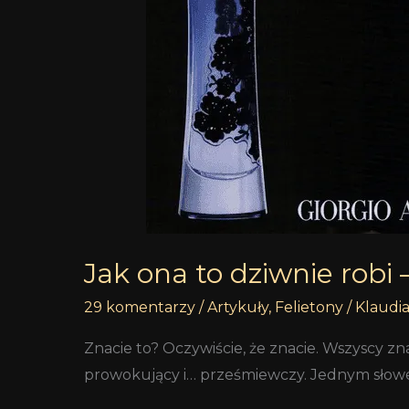
Jak ona to dziwnie robi
29 komentarzy
/
Artykuły
,
Felietony
/
Klaudi
Znacie to? Oczywiście, że znacie. Wszyscy zn
prowokujący i… prześmiewczy. Jednym słowem