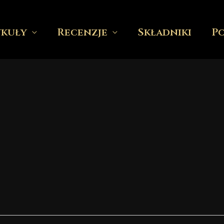
ykuły
Recenzje
Składniki
P