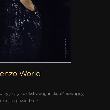
 Kenzo World
any jest jako ekstrawagancki, olśniewający,
niej to powiedzieć.