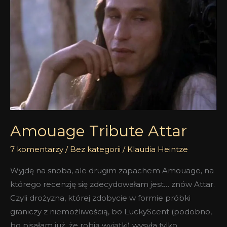
Amouage Tribute Attar
7 komentarzy
/
Bez kategorii
/
Klaudia Heintze
Wyjdę na snoba, ale drugim zapachem Amouage, na
którego recenzję się zdecydowałam jest… znów Attar.
Czyli drożyzna, której zdobycie w formie próbki
graniczy z niemożliwością, bo LuckyScent (podobno,
bo pisałam już, że robią wyjątki) wysyła tylko