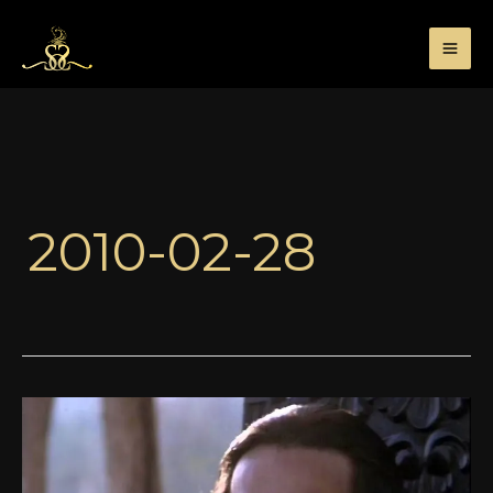
Przejdź
do
treści
2010-02-28
Amouage
Tribute
Attar