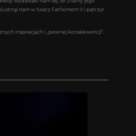
 kiedy wydawało nam się, że znamy jego
Chlustnął nam w twarz Fathomem V i patrzył
znych inspiracjach i „pewnej konsekwencji”.