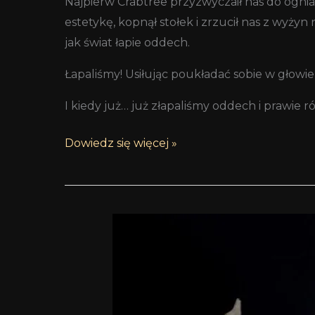
Najpierw Crabtree przyzwyczaił nas do ogni
estetykę, kopnął stołek i zrzucił nas z wyż
jak świat łapie oddech.
Łapaliśmy! Usiłując poukładać sobie w głowi
I kiedy już… już złapaliśmy oddech i prawi
Dowiedz się więcej »
Cale
Fragranze
d’Autore
Allegro
con