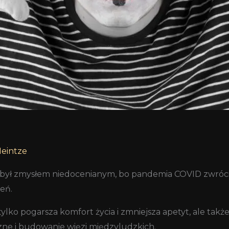
Heintze
 był zmysłem niedocenianym, bo pandemia COVID zwróci
eń.
tylko pogarsza komfort życia i zmniejsza apetyt, ale tak
zne i budowanie więzi międzyludzkich.