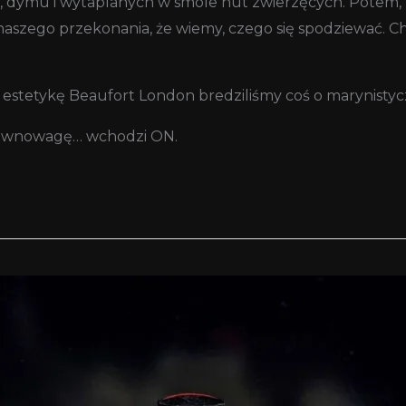
a, dymu i wytaplanych w smole nut zwierzęcych. Potem,
yn naszego przekonania, że wiemy, czego się spodziewać. 
e estetykę Beaufort London bredziliśmy coś o marynistyc
e równowagę… wchodzi ON.