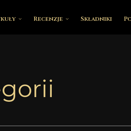
ykuły
Recenzje
Składniki
P
gorii