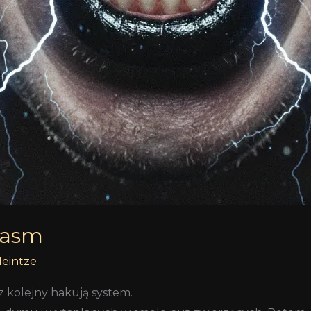
lasm
Heintze
z kolejny hakują system.