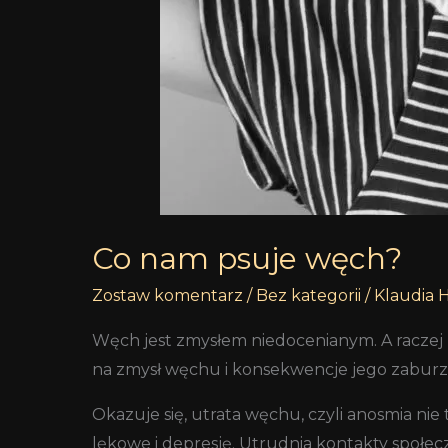
Co nam psuje węch?
Zostaw komentarz
/
Bez kategorii
/
Klaudia 
Węch jest zmysłem niedocenianym. A raczej
na zmysł węchu i konsekwencje jego zaburz
Okazuje się, utrata węchu, czyli anosmia nie 
lękowe i depresję. Utrudnia kontakty społec