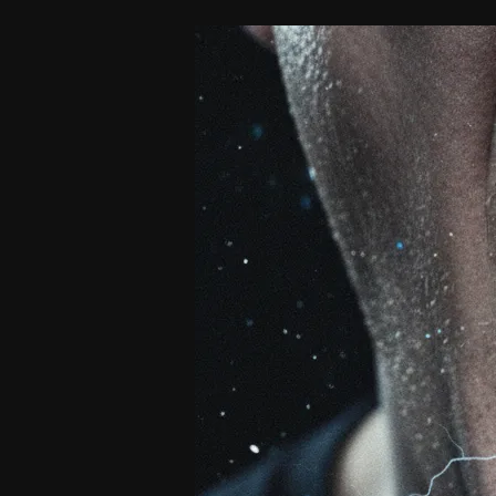
Beaufort
London
Pyroclasm