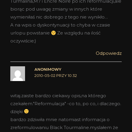
Turmalina,M7 i Encre Noire po ich reformulacji,ale
biorąc pod uwagę zmiany w innych które
wymieniłaś nic dobrego z tego nie wynikło…
A na wpis o dyskontynuacji to chyba w czasie
urlopu powstanie
Ze względu na ilość
oczywiście;)
Odpowiedz
ANONIMOWY
2010-05-02 PRZY 10:32
witaj.zaiste bardzo ciekawy opis,na którego
czekałem."Reformulacja" -co to, po co, i dlaczego.
dzięki
bardzo zdziwiła mnie natomiast informacja o
zreformulowaniu Black Tourmaline.myslałem że