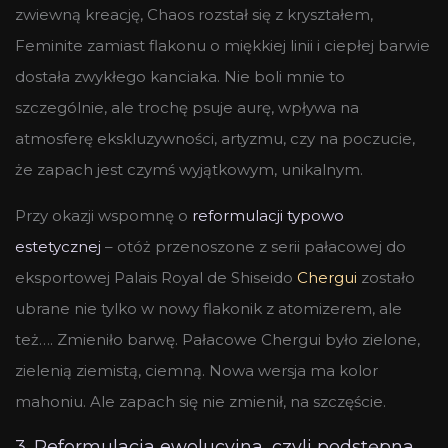
zwiewną kreację, Chaos rozstał się z kryształem,
Feminite zamiast flakonu o miękkiej linii i ciepłej barwie
dostała zwykłego kanciaka. Nie boli mnie to
szczególnie, ale trochę psuje aurę, wpływa na
atmosferę ekskluzywności, artyzmu, czy na poczucie,
że zapach jest czymś wyjątkowym, unikalnym.
Przy okazji wspomnę o
reformulacji typowo
estetycznej
– otóż przenoszone z serii pałacowej do
eksportowej Palais Royal de Shiseido
Chergui
zostało
ubrane nie tylko w nowy flakonik z atomizerem, ale
też…. Zmieniło barwę. Pałacowe Chergui było zielone,
zielenią ziemistą, ciemną. Nowa wersja ma kolor
mahoniu. Ale zapach się nie zmienił, na szczęście.
3. Reformulacja ewolucyjna, czyli podstępna