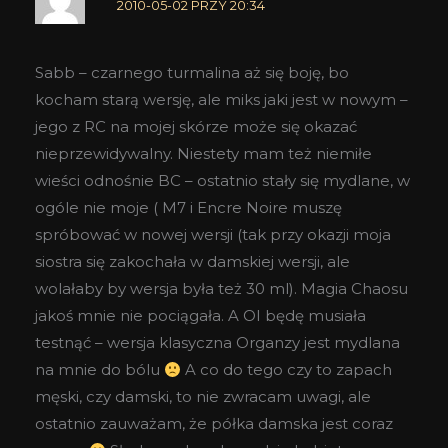
2010-05-02 PRZY 20:34
Sabb – czarnego turmalina aż się boję, bo
kocham starą wersję, ale miks jaki jest w nowym –
jego z RC na mojej skórze może się okazać
nieprzewidywalny. Niestety mam też niemiłe
wieści odnośnie BC – ostatnio stały się mydlane, w
ogóle nie moje ( M7 i Encre Noire muszę
spróbować w nowej wersji (tak przy okazji moja
siostra się zakochała w damskiej wersji, ale
wolałaby by wersja była też 30 ml). Magia Chaosu
jakoś mnie nie pociągała. A OI będę musiała
testnąć – wersja klasyczna Organzy jest mydlana
na mnie do bólu
A co do tego czy to zapach
męski, czy damski, to nie zwracam uwagi, ale
ostatnio zauważam, że półka damska jest coraz