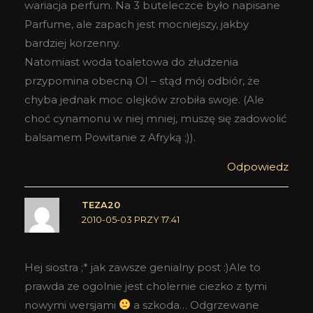
wariacja perfum. Na 3 buteleczce było napisane
Parfume, ale zapach jest mocniejszy, jakby
bardziej korzenny.
Natomiast woda toaletowa do złudzenia
przypomina obecną OI – stąd mój odbiór, że
chyba jednak moc olejków zrobiła swoje. (Ale
choć cynamonu w niej mniej, muszę się zadowolić
balsamem Powitanie z Afryką ;)).
Odpowiedz
TEZA20
2010-05-03 PRZY 17:41
Hej siostra ;* jak zawsze genialny post :)Ale to
prawda ze ogolnie jest cholernie ciezko z tymi
nowymi wersjami
a szkoda… Odgrzewane