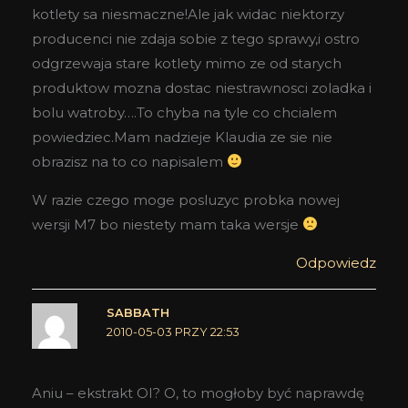
kotlety sa niesmaczne!Ale jak widac niektorzy
producenci nie zdaja sobie z tego sprawy,i ostro
odgrzewaja stare kotlety mimo ze od starych
produktow mozna dostac niestrawnosci zoladka i
bolu watroby….To chyba na tyle co chcialem
powiedziec.Mam nadzieje Klaudia ze sie nie
obrazisz na to co napisalem
W razie czego moge posluzyc probka nowej
wersji M7 bo niestety mam taka wersje
Odpowiedz
SABBATH
2010-05-03 PRZY 22:53
Aniu – ekstrakt OI? O, to mogłoby być naprawdę