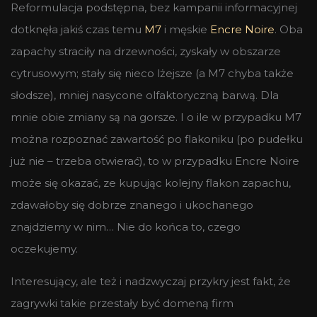
Reformulacja podstępna, bez kampanii informacyjnej
dotknęła jakiś czas temu
M7
i męskie
Encre Noire
. Oba
zapachy straciły na drzewności, zyskały w obszarze
cytrusowym; stały się nieco lżejsze (a M7 chyba także
słodsze), mniej nasycone olfaktoryczną barwą. Dla
mnie obie zmiany są na gorsze. I o ile w przypadku M7
można rozpoznać zawartość po flakoniku (po pudełku
już nie – trzeba otwierać), to w przypadku Encre Noire
może się okazać, ze kupując kolejny flakon zapachu,
zdawałoby się dobrze znanego i ukochanego
znajdziemy w nim… Nie do końca to, czego
oczekujemy.
Interesujący, ale też i nadzwyczaj przykry jest fakt, że
zagrywki takie przestały być domeną firm