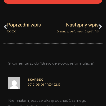
Prev
N
Poprzedni wpis
Następny wpis
100 000
Drewno w perfumach. Część 1: A-J
9 komentarzy do “Brzydkie słowo: reformulacja”
SKARBEK
2010-05-01 PRZY 22:12
Nie miałam jeszcze okazji poznać Czarnego