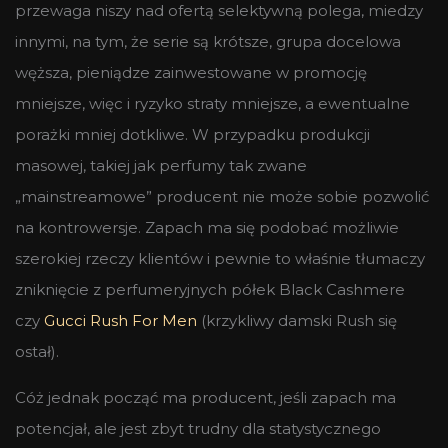
przewaga niszy nad ofertą selektywną polega, miedzy
innymi, na tym, że serie są krótsze, grupa docelowa
węższa, pieniądze zainwestowane w promocję
mniejsze, więc i ryzyko straty mniejsze, a ewentualne
porażki mniej dotkliwe. W przypadku produkcji
masowej, takiej jak perfumy tak zwane
„mainstreamowe” producent nie może sobie pozwolić
na kontrowersje. Zapach ma się podobać możliwie
szerokiej rzeczy klientów i pewnie to właśnie tłumaczy
zniknięcie z perfumeryjnych półek Black Cashmere
czy
Gucci Rush For Men
(krzykliwy damski Rush się
ostał).
Cóż jednak począć ma producent, jeśli zapach ma
potencjał, ale jest zbyt trudny dla statystycznego