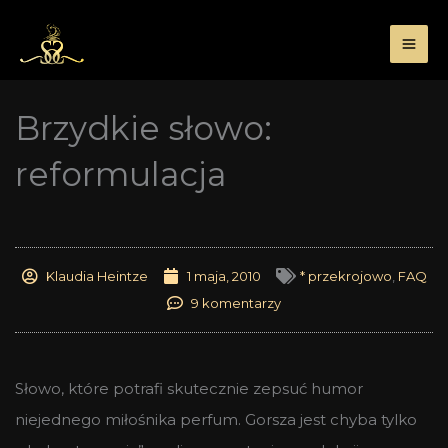
Przejdź
do
treści
Brzydkie słowo:
reformulacja
Klaudia Heintze
1 maja, 2010
* przekrojowo
,
FAQ
9 komentarzy
Słowo, które potrafi skutecznie zepsuć humor
niejednego miłośnika perfum. Gorsza jest chyba tylko