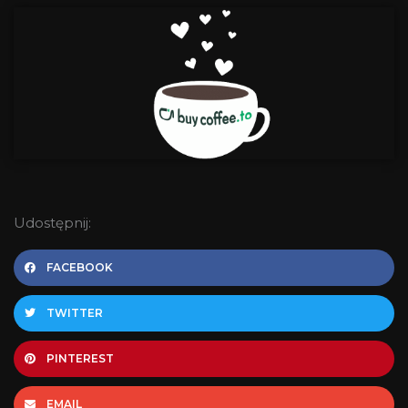
Udostępnij:
FACEBOOK
TWITTER
PINTEREST
EMAIL