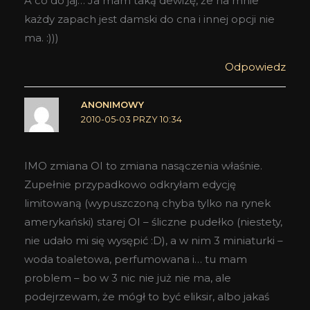
A co do jaj… Ja mam taką dewizę, że na mnie
każdy zapach jest damski do cna i innej opcji nie
ma. :)))
Odpowiedz
ANONIMOWY
2010-05-03 PRZY 10:34
IMO zmiana OI to zmiana nasączenia właśnie.
Zupełnie przypadkowo odkryłam edycję
limitowaną (wypuszczoną chyba tylko na rynek
amerykański) starej OI – śliczne pudełko (niestety,
nie udało mi się wysępić :D), a w nim 3 miniaturki –
woda toaletowa, perfumowana i… tu mam
problem – bo w 3 nic nie już nie ma, ale
podejrzewam, że mógł to być eliksir, albo jakaś