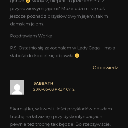
gorsza
Słodycz, ulepek, a gdzie kobieta z
przysłowiowymi jajami? Może uda mi się coś
jeszcze poznać z przysłowiowym jajem, takim
damskim jajem.
Pozdrawiam Werka
P.S. Ostatnio się zakochałam w Lady Gaga – moja
słabość do kobiet się objawiła
Odpowiedz
SABBATH
2010-05-03 PRZY 07:12
Skarbiątko, w kwestii ilości przykładów poszłam
trochę na łatwiznę i przy dyskontynuacjach
pewnie też trochę tak będzie. Bo rzeczywiście,