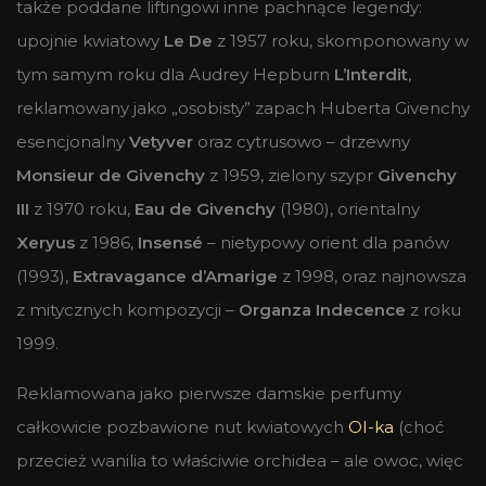
także poddane liftingowi inne pachnące legendy:
upojnie kwiatowy
Le De
z 1957 roku, skomponowany w
tym samym roku dla Audrey Hepburn
L’Interdit
,
reklamowany jako „osobisty” zapach Huberta Givenchy
esencjonalny
Vetyver
oraz cytrusowo – drzewny
Monsieur de Givenchy
z 1959, zielony szypr
Givenchy
III
z 1970 roku,
Eau de Givenchy
(1980), orientalny
Xeryus
z 1986,
Insensé
– nietypowy orient dla panów
(1993),
Extravagance d’Amarige
z 1998, oraz najnowsza
z mitycznych kompozycji –
Organza Indecence
z roku
1999.
Reklamowana jako pierwsze damskie perfumy
całkowicie pozbawione nut kwiatowych
OI-ka
(choć
przecież wanilia to właściwie orchidea – ale owoc, więc