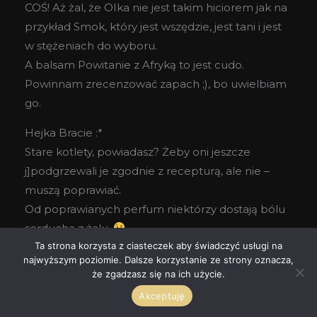
COŚ! Aż żal, że OIka nie jest takim hiciorem jak na
przykład Smok, który jest wszędzie, jest tani i jest
w stężeniach do wyboru.
A balsam Powitanie z Afryką to jest cudo.
Powinnam zrecenzować zapach ;), bo uwielbiam
go.
Hejka Bracie :*
Stare kotlety, powiadasz? Żeby oni jeszcze
j]podgrzewali je zgodnie z recepturą, ale nie –
muszą poprawiać.
Od poprawianych perfum niektórzy dostają bólu
serducha z żalu.
Ta strona korzysta z ciasteczek aby świadczyć usługi na
Odpowiedz
najwyższym poziomie. Dalsze korzystanie ze strony oznacza,
że zgadzasz się na ich użycie.
Akceptuję
NIE MUZYCZNA PIĘCIOLINIA
2010-05-04 PRZY 09:02