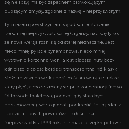
się nie liczy) ma być zapachem prowokującym,
budzącym zmysły, zgodnie z nazwą – nieprzyzwoitym.
Tym razem powstrzymam się od komentowania
rzekomej nieprzyzwoitości tej Organzy, napiszę tylko,
że nowa wersja różni się od starej nieznacznie. Jest
nieco mniej pyliście cynamonowa, nieco mniej
wytrawnie korzenna, wanilia jest gładsza, nuty bazy
jaśniejsze, a całość bardziej transparentna, niż klasyk.
Może to zasługa wieku perfum (stara wersja to także
stary płyn), a może zmiany stopnia koncentracji (nowa
OI to woda toaletowa, podczas gdy stara była
perfumowaną). warto jednak podkreślić, że to jeden z
bardziej udanych powrotów – miłośniczki
Nieprzyzwoitki z 1999 roku nie mają raczej kłopotów z