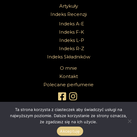
Artykuły
Indeks Recenzji
Indeks A-E
Indeks F-K
Indeks L-P
Indeks R-Z
Indeks Składników
O mnie
Kontakt
Polecane perfumerie
Ta strona korzysta z ciasteczek aby świadczyć usługi na
najwyższym poziomie. Dalsze korzystanie ze strony oznacza,
że zgadzasz się na ich użycie.
Copyright 2026 @Sabbath Of Senses |
Z dumą wspierane przez
4ec.eu - strony www i sklepy internetowe
Akceptuję