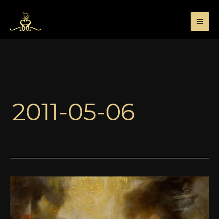
Przejdź
do
treści
2011-05-06
Coeur
de
Vanille