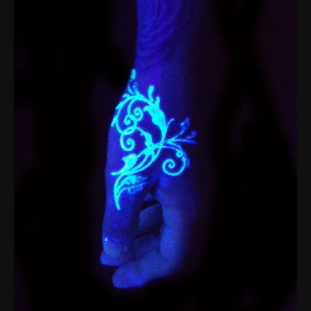
Femme
i
Lumiere
Noire
Pour
Homme
Maison
Francis
Kurkdjian