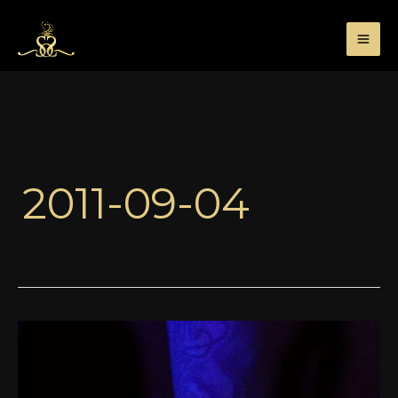
Przejdź
do
treści
2011-09-04
Lumiere
Noire
Pour