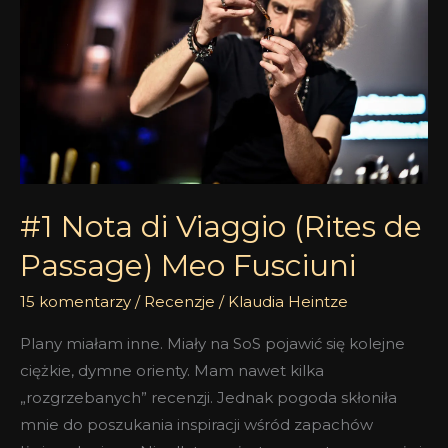
Viaggio
(Rites
de
Passage)
Meo
Fusciuni
#1 Nota di Viaggio (Rites de
Passage) Meo Fusciuni
15 komentarzy
/
Recenzje
/
Klaudia Heintze
Plany miałam inne. Miały na SoS pojawić się kolejne
ciężkie, dymne orienty. Mam nawet kilka
„rozgrzebanych” recenzji. Jednak pogoda skłoniła
mnie do poszukania inspiracji wśród zapachów