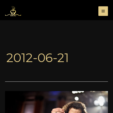
Przejdź
do
treści
2012-06-21
#1
Nota
di