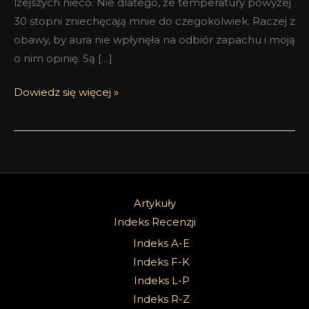
lżejszych nieco. Nie dlatego, że temperatury powyżej
30 stopni zniechęcają mnie do czegokolwiek. Raczej z
obawy, by aura nie wpłynęła na odbiór zapachu i moją
o nim opinię. Są […]
Dowiedz się więcej »
Artykuły
Indeks Recenzji
Indeks A-E
Indeks F-K
Indeks L-P
Indeks R-Z