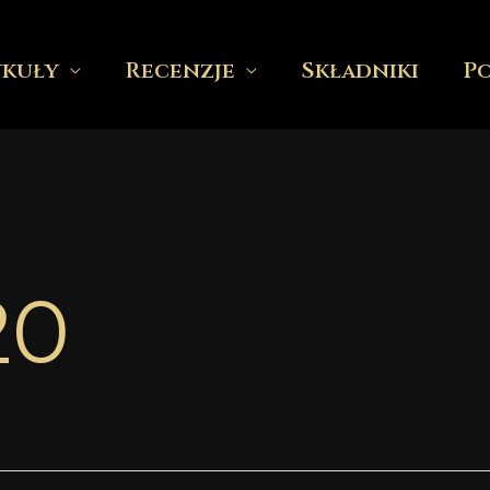
ykuły
Recenzje
Składniki
P
20