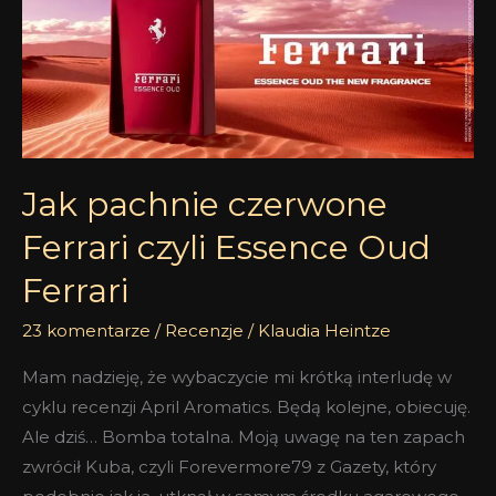
Ferrari
czyli
Essence
Oud
Ferrari
Jak pachnie czerwone
Ferrari czyli Essence Oud
Ferrari
23 komentarze
/
Recenzje
/
Klaudia Heintze
Mam nadzieję, że wybaczycie mi krótką interludę w
cyklu recenzji April Aromatics. Będą kolejne, obiecuję.
Ale dziś… Bomba totalna. Moją uwagę na ten zapach
zwrócił Kuba, czyli Forevermore79 z Gazety, który