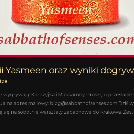
 Yasmeen oraz wyniki dogrywk
tze
 wygrywają: Korozyjka i Makkarony Proszę o przesłan
lua na adres mailowy: blog@sabbathofsenses.com Dziś w
ą się na sobotnie warsztaty zapachowe do Krakowa. Zest