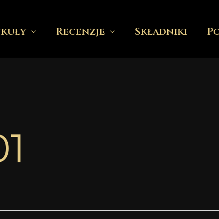
ykuły
Recenzje
Składniki
P
01