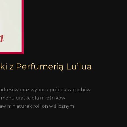
i z Perfumerią Lu’lua
ie adresów oraz wyboru próbek zapachów
 menu gratka dla miłośników
aw miniaturek roll on w ślicznym