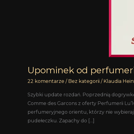
Upominek od perfumerii
22 komentarze
/
Bez kategorii
/
Klaudia Hein
Szybki update rozdań. Poprzednią dogrywkę
Comme des Garcons z oferty Perfumerii Lu’
perfumeryjnego orientu, którzy nie wybieraj
pudełeczku. Zapachy do […]