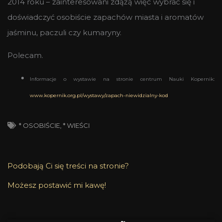
2014 roku – zainteresowani zdążą więc wybrać się i
doświadczyć osobiście zapachów miasta i aromatów
jaśminu, paczuli czy kumaryny.
Polecam.
Informacje o wystawie na stronie centrum Nauki Kopernik:
www.kopernik.org.pl/wystawy/zapach-niewidzialny-kod
* OSOBIŚCIE
,
* WIEŚCI
Podobają Ci się treści na stronie?
Możesz postawić mi kawę!