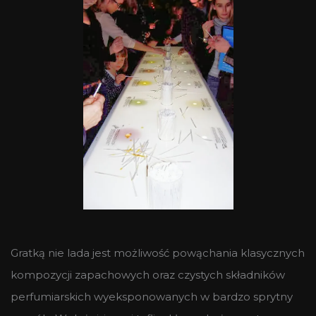
Gratką nie lada jest możliwość powąchania klasycznych
kompozycji zapachowych oraz czystych składników
perfumiarskich wyeksponowanych w bardzo sprytny