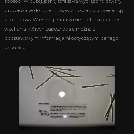
sposób. W dużej, jasnej tafli szkła wydrążono otwory
prowadzące do pojemników z rozcieńczoną esencją
zapachową. W esencji zanurza sie bloterki podczas
wąchania których zapoznać się można z
podstawowymi informacjami dotyczącymi danego
składnika.