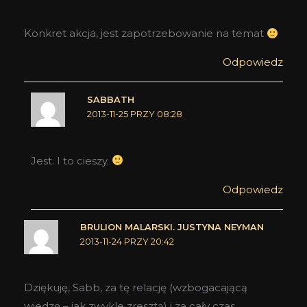
Konkret akcja, jest zapotrzebowanie na temat
Odpowiedz
SABBATH
2013-11-25 PRZY 08:28
Jest. I to cieszy.
Odpowiedz
BRULION MALARSKI. JUSTYNA NEYMAN
2013-11-24 PRZY 20:42
Dziękuję, Sabb, za tę relację (wzbogacającą
wiedzę – jak zwykle zresztą) i za cały czas