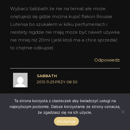
Wybacz Sabbath że nie na temat ale może
oriętujesz się gdzie można kupić flakon Rousse
Lutensa bo szukałem w kilku perfumeriach i
niestety nigdzie nie mają może być nawet używka
nie mniej niż 20ml ( jeśli ktoś ma a chce sprzedać
to chętnie odkupie)
Odpowiedz
SABBATH
2013-11-25 PRZY 08:30
Ta strona korzysta z ciasteczek aby świadczyć usługi na
Niestety, zgodnie z moją wiedzą Rousse zostało
najwyższym poziomie. Dalsze korzystanie ze strony oznacza,
wycofane z oferty eksportowej i przeniesione do
że zgadzasz się na ich użycie.
ekskluzywnej. Można je nabyć na stronie
Akceptuję
producenta: