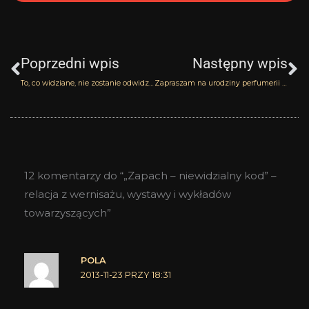
Prev
N
Poprzedni wpis
Następny wpis
To, co widziane, nie zostanie odwidziane, a co znane, nie zostanie odeznane, ale… Damask Oud Hugo Boss
Zapraszam na urodziny perfumerii Laselection
12 komentarzy do “„Zapach – niewidzialny kod” –
relacja z wernisażu, wystawy i wykładów
towarzyszących”
POLA
2013-11-23 PRZY 18:31