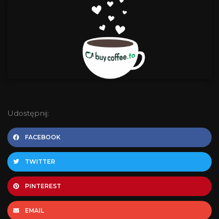
Udostępnij:
FACEBOOK
TWITTER
PINTEREST
EMAIL