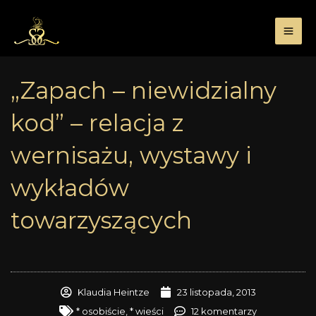
Przejdź
do
treści
„Zapach – niewidzialny
kod” – relacja z
wernisażu, wystawy i
wykładów
towarzyszących
Klaudia Heintze
23 listopada, 2013
* osobiście
,
* wieści
12 komentarzy