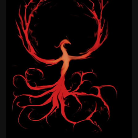
–
Fortis
Liquides
Imaginaires