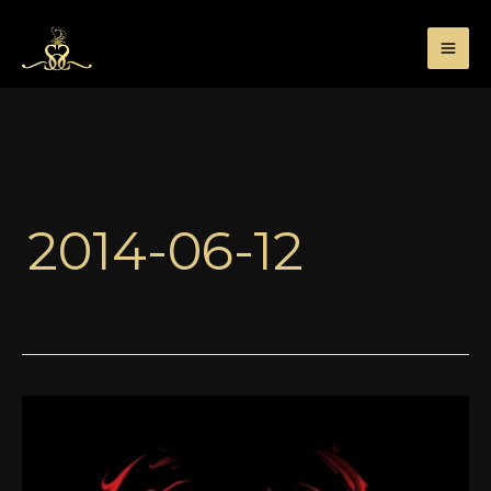
Przejdź
do
treści
2014-06-12
Legenda
opowiedziana
powtórnie