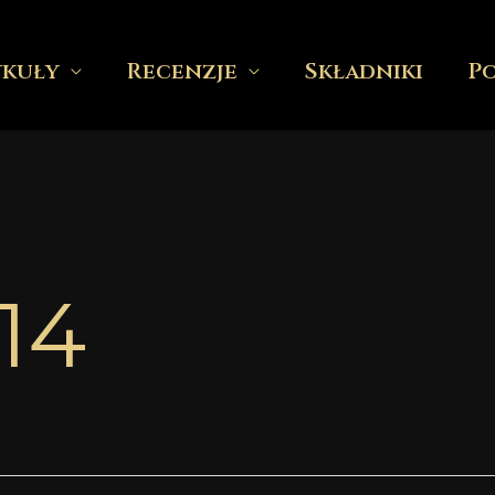
ykuły
Recenzje
Składniki
P
14