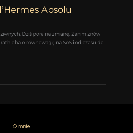
 d’Hermes Absolu
ziwnych. Dziś pora na zmianę. Zanim znów
 Pirath dba o równowagę na SoS i od czasu do
O mnie