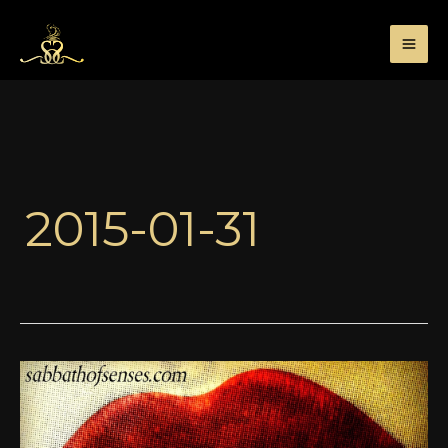
Przejdź
do
treści
2015-01-31
Jestę
blogerę
czyli