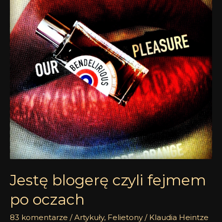
fejmem
po
oczach
Jestę blogerę czyli fejmem
po oczach
83 komentarze
/
Artykuły
,
Felietony
/
Klaudia Heintze