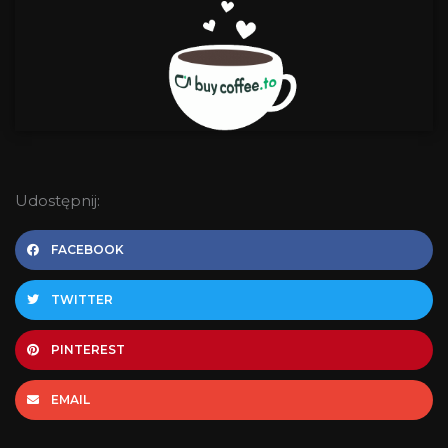
Udostępnij:
FACEBOOK
TWITTER
PINTEREST
EMAIL