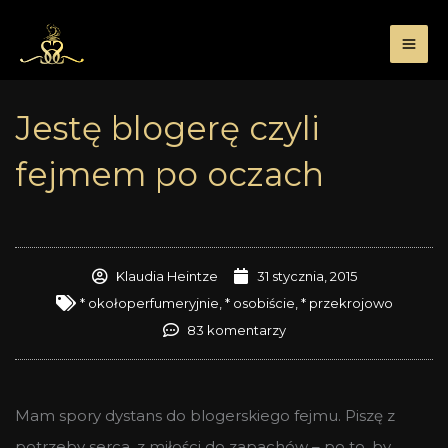
Przejdź
do
treści
Jestę blogerę czyli
fejmem po oczach
Klaudia Heintze
31 stycznia, 2015
* okołoperfumeryjnie
,
* osobiście
,
* przekrojowo
83 komentarzy
Mam spory dystans do blogerskiego fejmu. Piszę z
potrzeby serca, z miłości do zapachów – po to, by