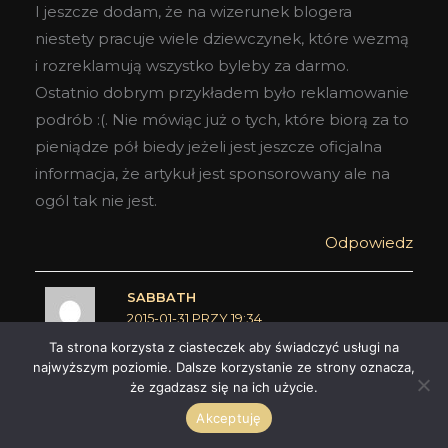
I jeszcze dodam, że na wizerunek blogera
niestety pracuje wiele dziewczynek, które wezmą
i rozreklamują wszystko byleby za darmo.
Ostatnio dobrym przykładem było reklamowanie
podrób :(. Nie mówiąc już o tych, które biorą za to
pieniądze pół biedy jeżeli jest jeszcze oficjalna
informacja, że artykuł jest sponsorowany ale na
ogól tak nie jest.
Odpowiedz
SABBATH
2015-01-31 PRZY 19:34
Ta strona korzysta z ciasteczek aby świadczyć usługi na
najwyższym poziomie. Dalsze korzystanie ze strony oznacza,
Z jednej strony to rozumiem. Zasada
że zgadzasz się na ich użycie.
wzajemności. Dostajesz coś za darmo to nie
Akceptuję
wypada zganić. Psychologia prosta jak cep.