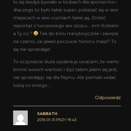
to się kiedyś bywało w klubach dla sponsorów i
dlaczego to było takie super, pokazać się w sexi
miejscach w sexi ciuchach takie ąę. Zrobić
reportaż z luxusowego sex szopu… ech Kobieto
a Ty co ?
Tak do bólu merytorycznie i zawsze
na czarno, że jakieś poczucie honoru masz? To
się nie sprzedaje!
To oczywiście duża szydera ja uważam, że warto
bronić swoich wartości i być takim jakim się jest,
nie sprzedając się dla flejmu. Ale pismaki widać
lubią co innego…
Odpowiedz
SABBATH
2015-01-31 PRZY 19:43