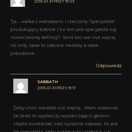
2015-01-31 PRZY 19:03
Tja… walka z wiatrakami. I rzeczony "specjalista"
produkujący babole ( bo kim jest specjalista wg
nowoczesnej definicji?- kimś kto wie ciut więcej
niż inni), takie to żałosne niestety a takie
prawdziwe.
Odpowiedz
SABBATH
2015-01-31 PRZY 19:17
Żeby choć wiedział ciut więcej… Mam wrażenie,
że teraz to wystarczy wystarczająco głośno i
często powtarzać oraz wyraźnie napisać, że jest
się specjalistą, żeby ludzie w to uwierzyli. I w