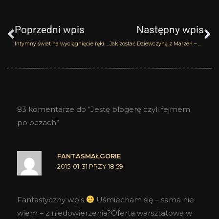
Prev
N
Poprzedni wpis
Następny wpis
Intymny świat na wyciągnięcie ręki – Al Hareem Yas Perfumes
Jak zostać Dziewczyną z Marzeń – Bendelirious Etat Libre d’Orange
83 komentarze do “Jestę blogerę czyli fejmem
po oczach”
FANTASMAŁGORIE
2015-01-31 PRZY 18:59
Fantastyczny wpis
Uśmiecham się – sama nie
wiem – z niedowierzenia?Oferta warsztatowa w