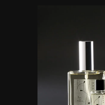
Wyniki
losowania
zestawów
Miya
Shinma