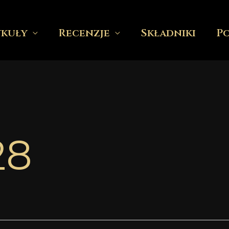
ykuły
Recenzje
Składniki
P
28