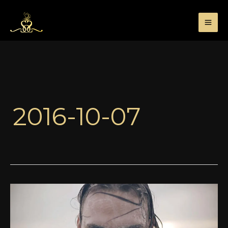
Przejdź
do
treści
2016-10-07
Pochwała
kreatywności
–