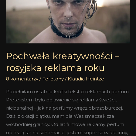
rosyjska
reklama
roku
Pochwała kreatywności –
rosyjska reklama roku
8 komentarzy
/
Felietony
/
Klaudia Heintze
Popełniłam ostatnio krótki tekst o reklamach perfum.
Pretekstem było pojawienie się reklamy świeżej,
niebanalnej – jak na perfumy wręcz obrazoburczej.
Dziś, z okazji piątku, mam dla Was smaczek zza
wschodniej granicy. Od lat filmowe reklamy perfum
opierają się na schemacie: jestem super sexy ale inny,