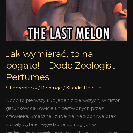
na
bogato!
–
Dodo
Zoologist
Perfumes
Jak wymierać, to na
bogato! – Dodo Zoologist
Perfumes
5 komentarzy
/
Recenzje
/
Klaudia Heintze
Dodo to pierwszy (lub jeden z pierwszych) w historii
gatunków całkowicie unicestwionych przez
człowieka. Smaczne i zupełnie niepłochliwe ptaki
zostały wybite i wyjedzone do nogi już w
siedemnastym wieku – w ciągu stu lat od odkrycia i