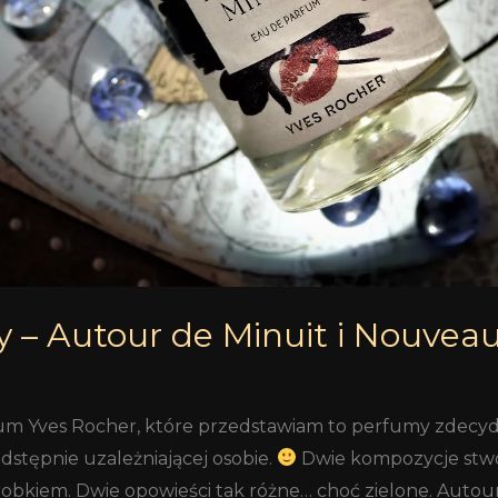
y – Autour de Minuit i Nouvea
fum Yves Rocher, które przedstawiam to perfumy zdecy
dstępnie uzależniającej osobie.
Dwie kompozycje stwo
obkiem. Dwie opowieści tak różne… choć zielone. Autou