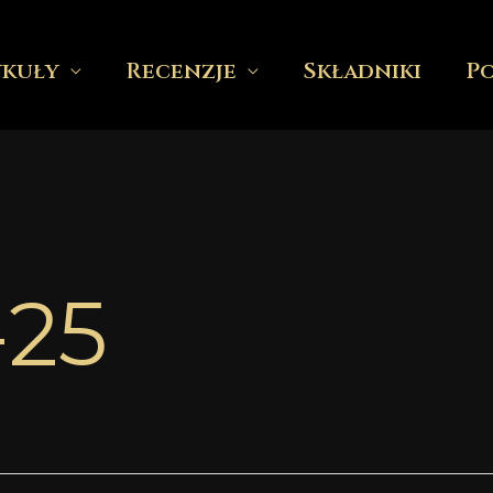
ykuły
Recenzje
Składniki
P
-25