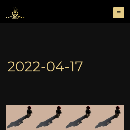
Przejdź
do
treści
2022-04-17
Psychologia
a
perfumy