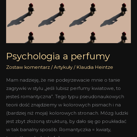
Psychologia a perfumy
Zostaw komentarz
/
Artykuły
/
Klaudia Heintze
Mam nadzieję, że nie podejrzewacie mnie o tanie
zagrywki w stylu „jeśli lubisz perfumy kwiatowe, to
jesteś romantyczna”. Tego typu pseudonaukowych
teorii dość znajdziemy w kolorowych pismach i na
(bardziej niż moja) kolorowych stronach. Mózg ludzki
jest zbyt złożoną strukturą, by dało się go poukładać
w tak banalny sposób. Romantyczka = kwiaty,