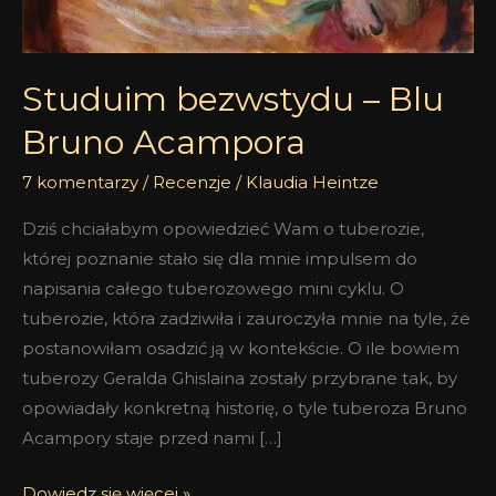
Studuim bezwstydu – Blu
Bruno Acampora
7 komentarzy
/
Recenzje
/
Klaudia Heintze
Dziś chciałabym opowiedzieć Wam o tuberozie,
której poznanie stało się dla mnie impulsem do
napisania całego tuberozowego mini cyklu. O
tuberozie, która zadziwiła i zauroczyła mnie na tyle, że
postanowiłam osadzić ją w kontekście. O ile bowiem
tuberozy Geralda Ghislaina zostały przybrane tak, by
opowiadały konkretną historię, o tyle tuberoza Bruno
Acampory staje przed nami […]
Dowiedz się więcej »