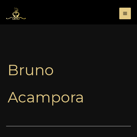
Przejdź
do
treści
Bruno
Acampora