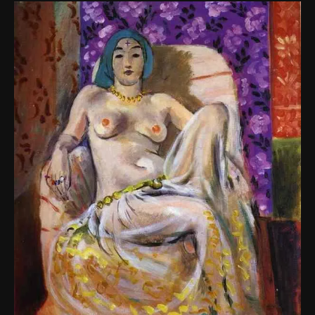
Studuim
bezwstydu
–
Blu
Bruno
Acampora