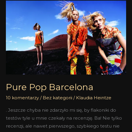
Pure
Pop
Barcelona
Pure Pop Barcelona
10 komentarzy
/
Bez kategorii
/
Klaudia Heintze
. Jeszcze chyba nie zdarzyło mi się, by flakoniki do
testów tyle u mnie czekały na recenzję. Ba! Nie tylko
recenzji, ale nawet pierwszego, szybkiego testu nie