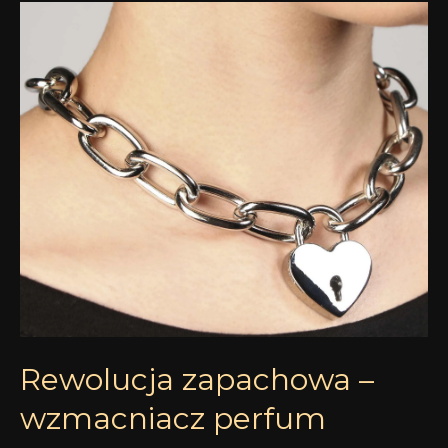
Rewolucja
zapachowa
–
wzmacniacz
perfum
Rewolucja zapachowa –
wzmacniacz perfum