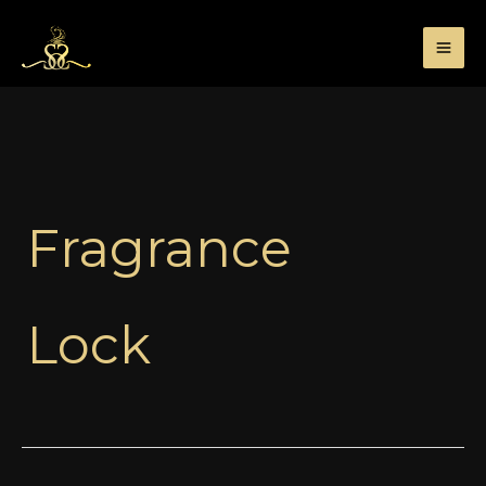
Przejdź
do
treści
Fragrance
Lock