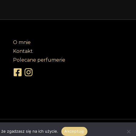
O mnie
Kontakt
Polecane perfumerie
klepy internetowe
 że zgadzasz się na ich użycie.
Akceptuję