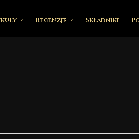
ykuły
Recenzje
Składniki
P