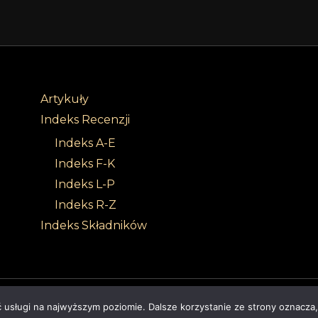
Artykuły
Indeks Recenzji
Indeks A-E
Indeks F-K
Indeks L-P
Indeks R-Z
Indeks Składników
Sabbath Of Senses |
Z dumą wspierane przez 4ec.eu - strony www i s
ć usługi na najwyższym poziomie. Dalsze korzystanie ze strony oznacza,