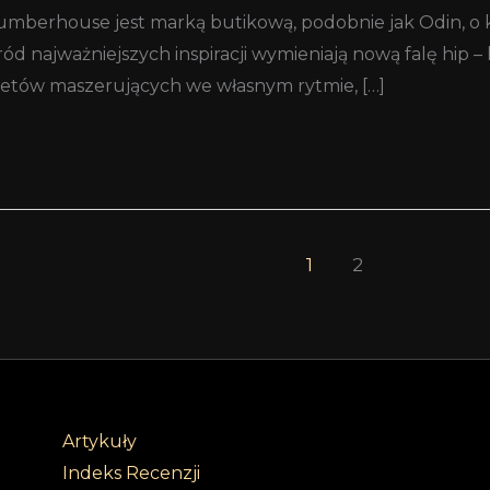
 Slumberhouse jest marką butikową, podobnie jak Odin, o 
śród najważniejszych inspiracji wymieniają nową falę hip –
acetów maszerujących we własnym rytmie, […]
1
2
Artykuły
Indeks Recenzji