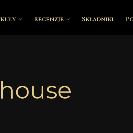
ykuły
Recenzje
Składniki
P
house