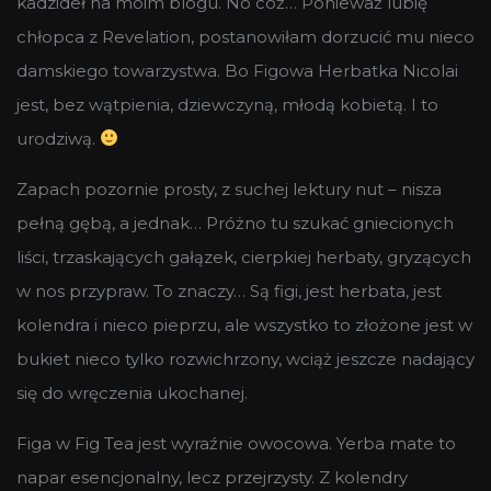
kadzideł na moim blogu. No cóż… Ponieważ lubię
chłopca z Revelation, postanowiłam dorzucić mu nieco
damskiego towarzystwa. Bo Figowa Herbatka Nicolai
jest, bez wątpienia, dziewczyną, młodą kobietą. I to
urodziwą.
Zapach pozornie prosty, z suchej lektury nut – nisza
pełną gębą, a jednak… Próżno tu szukać gniecionych
liści, trzaskających gałązek, cierpkiej herbaty, gryzących
w nos przypraw. To znaczy… Są figi, jest herbata, jest
kolendra i nieco pieprzu, ale wszystko to złożone jest w
bukiet nieco tylko rozwichrzony, wciąż jeszcze nadający
się do wręczenia ukochanej.
Figa w Fig Tea jest wyraźnie owocowa. Yerba mate to
napar esencjonalny, lecz przejrzysty. Z kolendry