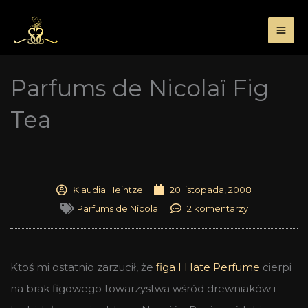
Przejdź
do
treści
Parfums de Nicolaï Fig
Tea
Klaudia Heintze
20 listopada, 2008
Parfums de Nicolaï
2 komentarzy
Ktoś mi ostatnio zarzucił, że
figa I Hate Perfume
cierpi
na brak figowego towarzystwa wśród drewniaków i