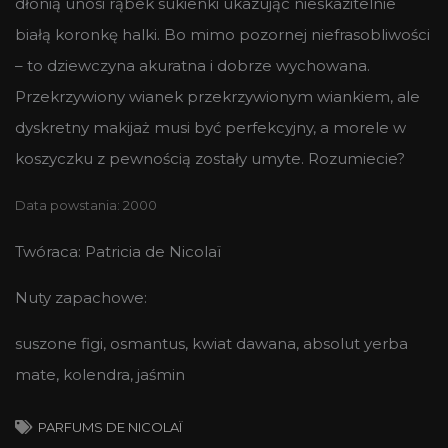
dłonią unosi rąbek sukienki ukazując nieskazitelnie
białą koronkę halki. Bo mimo pozornej niefrasobliwości
– to dziewczyna akuratna i dobrze wychowana.
Przekrzywiony wianek przekrzywionym wiankiem, ale
dyskretny makijaż musi być perfekcyjny, a morele w
koszyczku z pewnością zostały umyte. Rozumiecie?
Data powstania: 2000
Twóraca: Patricia de Nicolaï
Nuty zapachowe:
suszone figi, osmantus, kwiat dawana, absolut yerba
mate, kolendra, jaśmin
PARFUMS DE NICOLAÏ