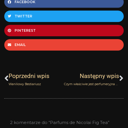
FACEBOOK
TWITTER
PINTEREST
EMAIL
Prev
N
Poprzedni wpis
Następny wpis
Waniliowy Bestiariusz
Czym właściwie jest perfumeryjna nisza?
2 komentarze do “Parfums de Nicolaï Fig Tea”