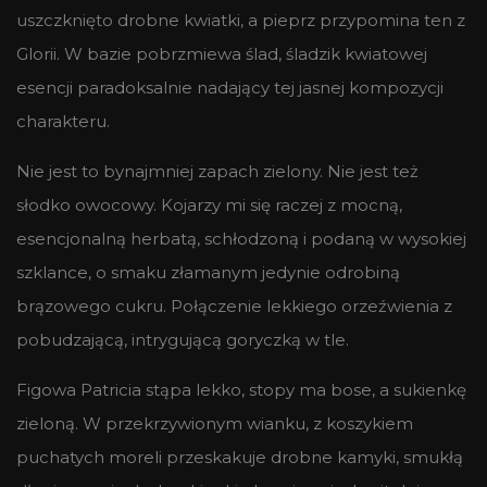
uszczknięto drobne kwiatki, a pieprz przypomina ten z
Glorii. W bazie pobrzmiewa ślad, śladzik kwiatowej
esencji paradoksalnie nadający tej jasnej kompozycji
charakteru.
Nie jest to bynajmniej zapach zielony. Nie jest też
słodko owocowy. Kojarzy mi się raczej z mocną,
esencjonalną herbatą, schłodzoną i podaną w wysokiej
szklance, o smaku złamanym jedynie odrobiną
brązowego cukru. Połączenie lekkiego orzeźwienia z
pobudzającą, intrygującą goryczką w tle.
Figowa Patricia stąpa lekko, stopy ma bose, a sukienkę
zieloną. W przekrzywionym wianku, z koszykiem
puchatych moreli przeskakuje drobne kamyki, smukłą