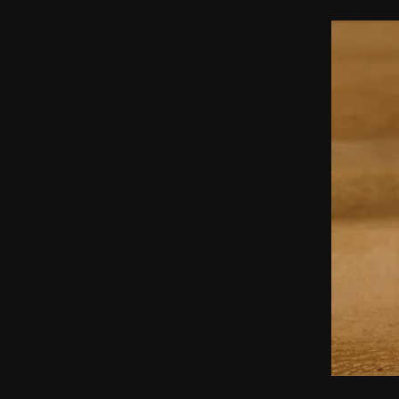
Micallef
Patchouli