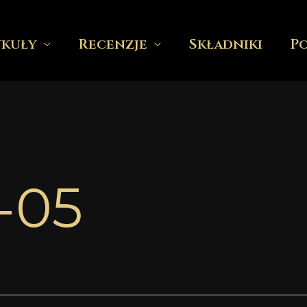
ykuły
Recenzje
Składniki
P
-05