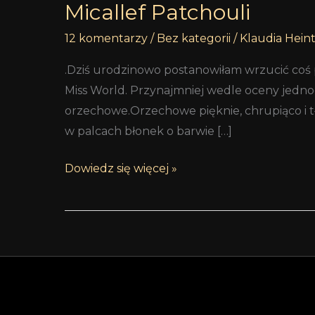
Micallef Patchouli
12 komentarzy
/
Bez kategorii
/
Klaudia Hein
.Dziś urodzinowo postanowiłam wrzucić coś 
Miss World. Przynajmniej wedle oceny jedn
orzechowe.Orzechowe pięknie, chrupiąco i tł
w palcach błonek o barwie […]
Dowiedz się więcej »