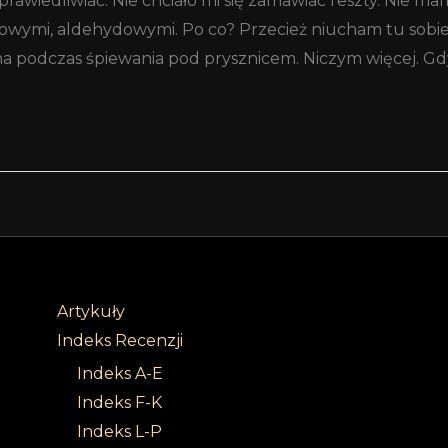
sprawiedliwiać. Nie chciało mi się zamawiać reszty. Nie
ymi, aldehydowymi. Po co? Przecież niucham tu sobie i 
 podczas śpiewania pod prysznicem. Niczym więcej. Gdy
Artykuły
Indeks Recenzji
Indeks A-E
Indeks F-K
Indeks L-P