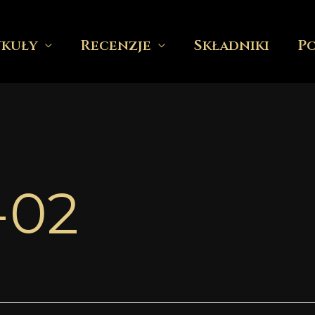
ykuły
Recenzje
Składniki
P
-02