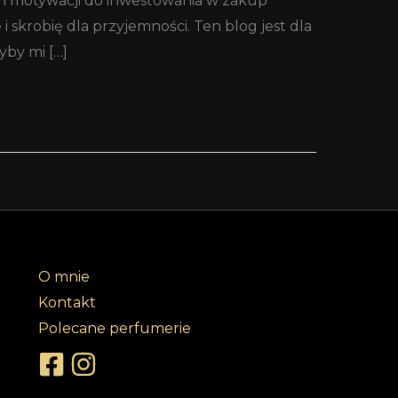
 mam motywacji do inwestowania w zakup
skrobię dla przyjemności. Ten blog jest dla
by mi […]
O mnie
Kontakt
Polecane perfumerie