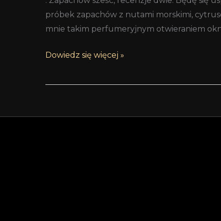
. Zapachów sześć, recenzje dwie. Będę się u
próbek zapachów z nutami morskimi, cytrusow
mnie takim perfumeryjnym otwieraniem okna
Dowiedz się więcej »