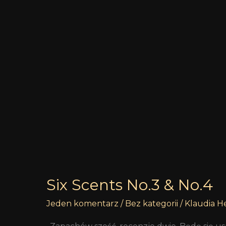
Six
Scents
No.3
&
No.4
Six Scents No.3 & No.4
Jeden komentarz
/
Bez kategorii
/
Klaudia H