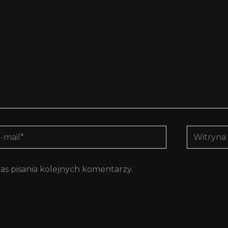
Witryna
l*
interneto
as pisania kolejnych komentarzy.