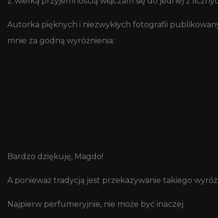
Z wielką przyjemnością włączam się do jednej z liczn
Autorka pięknych i niezwykłych fotografii publikowa
mnie za godną wyróżnienia:
Bardzo dziękuję, Magdo!
A ponieważ tradycją jest przekazywanie takiego wyróż
Najpierw perfumeryjnie, nie może być inaczej.