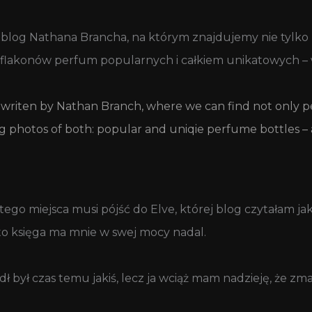
 blog Nathana Brancha, na którym znajdujemy nie tylko 
cia flakonów perfum popularnych i całkiem unikatowych 
g writen by Nathan Branch, where we can find not only
 photos of both: popular and uniqie perfume bottles – all
ego miejsca musi pójść do Elve, której blog czytałam j
 to księga ma mnie w swej mocy nadal.
dł był czas temu jakiś, lecz ja wciąż mam nadzieję, że zm