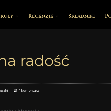
ykuły
Recenzje
Składniki
P
na radość
cuszki
1 komentarz