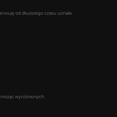
serwuję od dłuższego czasu uznała
 mnożąc wyróżnionych.