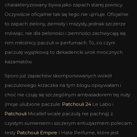
charakteryzowany bywa jako zapach starej piwnicy.
Oczywiście oficjalnie tak się tego nie ujmuje. Oficjalnie
to zapach zielony, ziemisty i mszysty, jednak szczerze
mówiąc, nie dla zieloności i ziemności zachwycają się
nim miłośnicy paczuli w perfumach. To, co czyni
paczulę wyjątkową to dekadencki urok mrocznych
kazamatów.
Sporo już zapachów skomponowanych wokół
paczulowego krzaczka na tym blogu opisywałam i
choć nie czuję się szczególnym ambasadorem tej nuty
(moje ulubione paczule:
Patchouli 24
Le Labo i
Patchouli
Micallef wcale paczulą nie pachną) z
czystym sumieniem i szczerym entuzjazmem polecam
testy
Patchouli Empire
I Hate Perfume, które jest