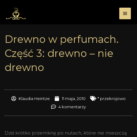
Przejdź
do
treści
Drewno w perfumach.
Część 3: drewno – nie
drewno
Klaudia Heintze
11 maja, 2010
* przekrojowo
4 komentarzy
Dziś krótko przemknę po nutach, które nie mieszczą