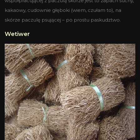
współpracującej z paczulą skórze jest to zapach suchy,
kakaowy, cudownie głęboki (wiem, czułam to), na
skórze paczulę psującej – po prostu paskudztwo.
Wetiwer