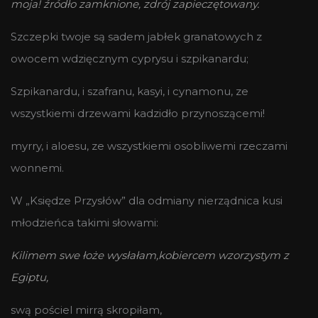
moja! źródło zamknione, zdrój zapieczętowany.
Szczepki twoje są sadem jabłek granatowych z
owocem wdzięcznym cyprysu i szpikanardu;
Szpikanardu, i szafranu, kasyi, i cynamonu, ze
wszystkiemi drzewami kadzidło przynoszącemi!
myrry, i aloesu, ze wszystkiemi osobliwemi rzeczami
wonnemi.
W „Księdze Przysłów” dla odmiany nierządnica kusi
młodzieńca takimi słowami:
Kilimem swe łoże wysłałam,
kobiercem wzorzystym z
Egiptu,
swą pościel mirrą skropiłam,