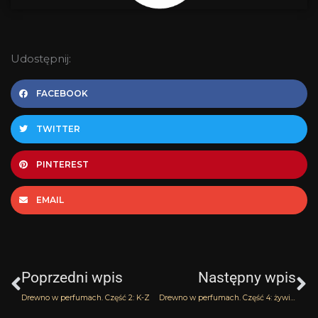
Udostępnij:
FACEBOOK
TWITTER
PINTEREST
EMAIL
Prev
N
Poprzedni wpis
Następny wpis
Drewno w perfumach. Część 2: K-Z
Drewno w perfumach. Część 4: żywice