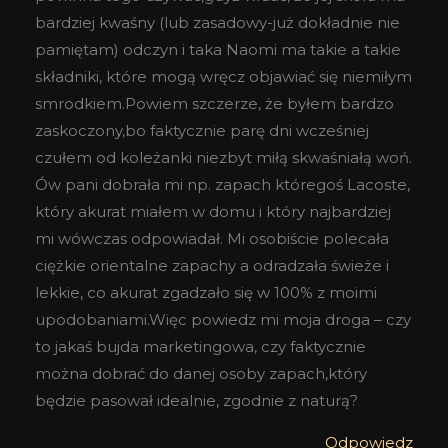
bardziej kwaśny (lub zasadowy-już dokładnie nie
pamiętam) odczyn i taka Naomi ma takie a takie
składniki, które mogą wręcz objawiać się niemiłym
smrodkiem.Powiem szczerze, że byłem bardzo
zaskoczony,bo faktycznie parę dni wcześniej
czułem od koleżanki niezbyt miłą skwaśniałą woń.
Ów pani dobrała mi np. zapach któregoś Lacoste,
który akurat miałem w domu i który najbardziej
mi wówczas odpowiadał. Mi osobiście polecała
ciężkie orientalne zapachy a odradzała świeże i
lekkie, co akurat zgadzało się w 100% z moimi
upodobaniami.Więc powiedz mi moja droga – czy
to jakaś bujda marketingowa, czy faktycznie
można dobrać do danej osoby zapach,który
będzie pasował idealnie, zgodnie z naturą?
Odpowiedz