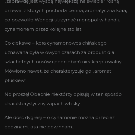
„zaprawdę jest wyspą największą na świecie” rosną
drzewa, z których pochodzi cenna, aromatyczna kora,
co pozwoliło Wenecji utrzymać monopol w handlu
cynamonem przez kolejne sto lat.
Co ciekawe – kora cynamonowca chińskiego
uznawana była w owych czasach za produkt dla
szlachetnych nosów i podniebień nieakceptowalny.
Mówiono nawet, że charakteryzuje go „aromat
pluskiew”.
No proszę! Obecnie niektórzy opisują w ten sposób
charakterystyczny zapach whisky.
Ale dość dygresji – o cynamonie można przecież
godzinami, a ja nie powinnam…