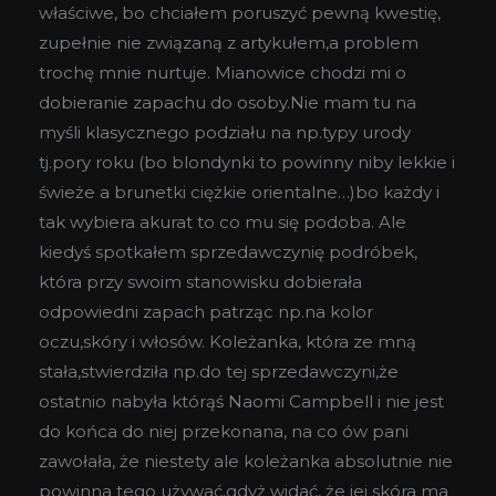
właściwe, bo chciałem poruszyć pewną kwestię,
zupełnie nie związaną z artykułem,a problem
trochę mnie nurtuje. Mianowice chodzi mi o
dobieranie zapachu do osoby.Nie mam tu na
myśli klasycznego podziału na np.typy urody
tj.pory roku (bo blondynki to powinny niby lekkie i
świeże a brunetki ciężkie orientalne…)bo każdy i
tak wybiera akurat to co mu się podoba. Ale
kiedyś spotkałem sprzedawczynię podróbek,
która przy swoim stanowisku dobierała
odpowiedni zapach patrząc np.na kolor
oczu,skóry i włosów. Koleżanka, która ze mną
stała,stwierdziła np.do tej sprzedawczyni,że
ostatnio nabyła którąś Naomi Campbell i nie jest
do końca do niej przekonana, na co ów pani
zawołała, że niestety ale koleżanka absolutnie nie
powinna tego używać,gdyż widać, że jej skóra ma