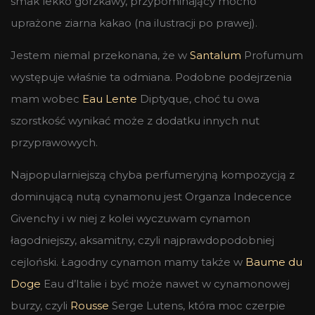
smak lekko gorzkawy, przypominający mocno
uprażone ziarna kakao (na ilustracji po prawej).
Jestem niemal przekonana, że w
Santalum
Profumum
występuje właśnie ta odmiana. Podobne podejrzenia
mam wobec
Eau Lente
Diptyque, choć tu owa
szorstkość wynikać może z dodatku innych nut
przyprawowych.
Najpopularniejszą chyba perfumeryjną kompozycją z
dominującą nutą cynamonu jest Organza Indecence
Givenchy i w niej z kolei wyczuwam cynamon
łagodniejszy, aksamitny, czyli najprawdopodobniej
cejloński. Łagodny cynamon mamy także w
Baume du
Doge
Eau d’Italie i być może nawet w cynamonowej
burzy, czyli
Rousse
Serge Lutens, która moc czerpie