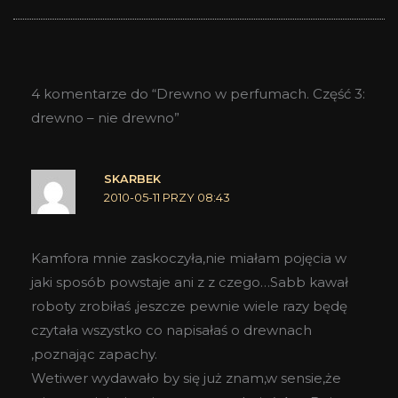
4 komentarze do “Drewno w perfumach. Część 3:
drewno – nie drewno”
SKARBEK
2010-05-11 PRZY 08:43
Kamfora mnie zaskoczyła,nie miałam pojęcia w
jaki sposób powstaje ani z z czego…Sabb kawał
roboty zrobiłaś ,jeszcze pewnie wiele razy będę
czytała wszystko co napisałaś o drewnach
,poznając zapachy.
Wetiwer wydawało by się już znam,w sensie,że