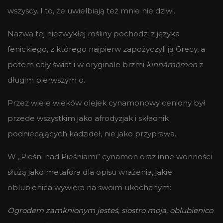
wszyscy. I to, że uwielbiają też mnie nie dziwi.
Nazwa tej niezwykłej rośliny pochodzi z języka
fenickiego, z którego najpierw zapożyczyli ją Grecy, a
potem cały świat i w oryginale brzmi
kinnámōmon
z
długim pierwszym o.
Przez wiele wieków olejek cynamonowy ceniony był
przede wszystkim jako afrodyzjak i składnik
podniecających kadzideł, nie jako przyprawa.
W „Pieśni nad Pieśniami” cynamon oraz inne wonności
służą jako metafora dla opisu wrażenia, jakie
oblubienica wywiera na swoim ukochanym:
Ogrodem zamknionym jesteś, siostro moja, oblubienico