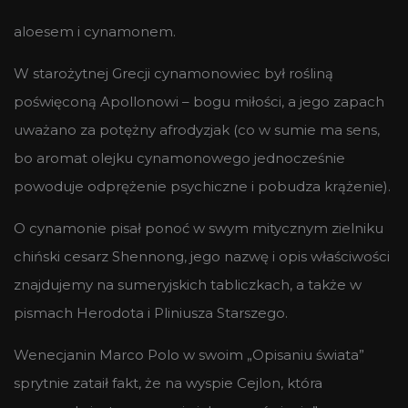
aloesem i cynamonem.
W starożytnej Grecji cynamonowiec był rośliną
poświęconą Apollonowi – bogu miłości, a jego zapach
uważano za potężny afrodyzjak (co w sumie ma sens,
bo aromat olejku cynamonowego jednocześnie
powoduje odprężenie psychiczne i pobudza krążenie).
O cynamonie pisał ponoć w swym mitycznym zielniku
chiński cesarz Shennong, jego nazwę i opis właściwości
znajdujemy na sumeryjskich tabliczkach, a także w
pismach Herodota i Pliniusza Starszego.
Wenecjanin Marco Polo w swoim „Opisaniu świata”
sprytnie zataił fakt, że na wyspie Cejlon, która