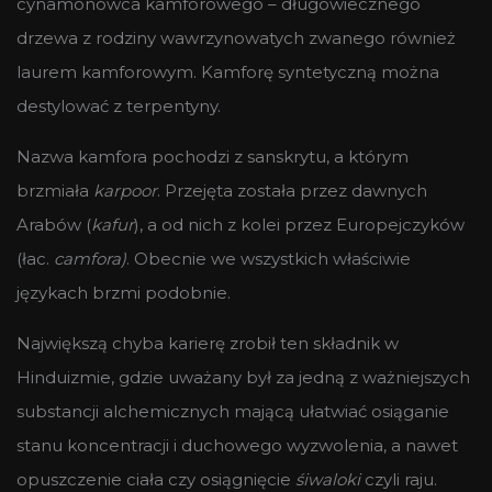
cynamonowca kamforowego – długowiecznego
drzewa z rodziny wawrzynowatych zwanego również
laurem kamforowym. Kamforę syntetyczną można
destylować z terpentyny.
Nazwa kamfora pochodzi z sanskrytu, a którym
brzmiała
karpoor
. Przejęta została przez dawnych
Arabów (
kafur
), a od nich z kolei przez Europejczyków
(łac.
camfora)
. Obecnie we wszystkich właściwie
językach brzmi podobnie.
Największą chyba karierę zrobił ten składnik w
Hinduizmie, gdzie uważany był za jedną z ważniejszych
substancji alchemicznych mającą ułatwiać osiąganie
stanu koncentracji i duchowego wyzwolenia, a nawet
opuszczenie ciała czy osiągnięcie
śiwaloki
czyli raju.