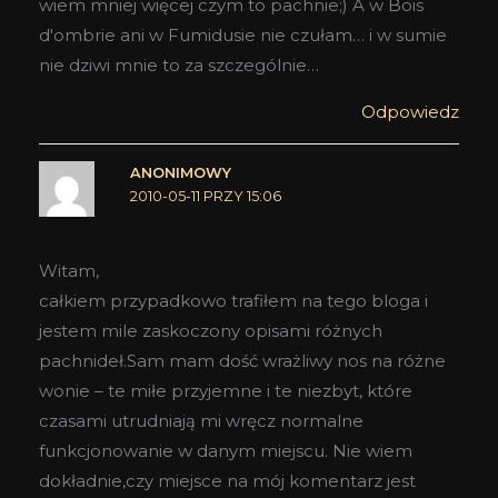
wiem mniej więcej czym to pachnie;) A w Bois
d'ombrie ani w Fumidusie nie czułam… i w sumie
nie dziwi mnie to za szczególnie…
Odpowiedz
ANONIMOWY
2010-05-11 PRZY 15:06
Witam,
całkiem przypadkowo trafiłem na tego bloga i
jestem mile zaskoczony opisami różnych
pachnideł.Sam mam dość wrażliwy nos na różne
wonie – te miłe przyjemne i te niezbyt, które
czasami utrudniają mi wręcz normalne
funkcjonowanie w danym miejscu. Nie wiem
dokładnie,czy miejsce na mój komentarz jest