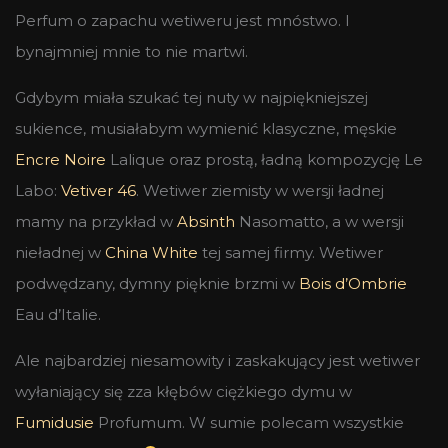
Perfum o zapachu wetiweru jest mnóstwo. I
bynajmniej mnie to nie martwi.
Gdybym miała szukać tej nuty w najpiękniejszej
sukience, musiałabym wymienić klasyczne, męskie
Encre Noire
Lalique oraz prostą, ładną kompozycję Le
Labo:
Vetiver 46
. Wetiwer ziemisty w wersji ładnej
mamy na przykład w
Absinth
Nasomatto, a w wersji
nieładnej w
China White
tej samej firmy. Wetiwer
podwędzany, dymny pięknie brzmi w
Bois d’Ombrie
Eau d’Italie.
Ale najbardziej niesamowity i zaskakujący jest wetiwer
wyłaniający się zza kłębów ciężkiego dymu w
Fumidusie
Profumum. W sumie polecam wszystkie