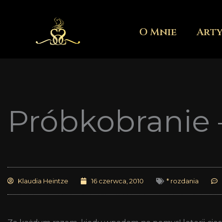
Przejdź
do
O Mnie
Art
treści
Próbkobranie 
Klaudia Heintze
16 czerwca, 2010
* rozdania