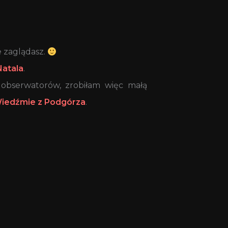
że zaglądasz.
Natala
.
z obserwatorów, zrobiłam więc małą
iedźmie z Podgórza
.