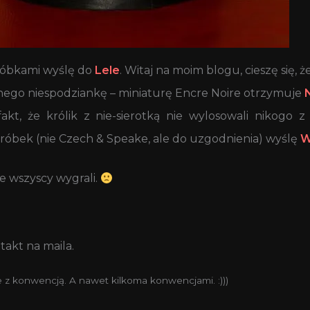
próbkami wyślę do
Lele
. Witaj na moim blogu, cieszę się, 
ego niespodziankę – miniaturę Encre Noire otrzymuje
kt, że królik z nie-sierotką nie wylosowali nikogo 
óbek (nie Czech & Speake, ale do uzgodnienia) wyślę
W
e wszyscy wygrali.
takt na maila.
e z konwencją. A nawet kilkoma konwencjami. :)))