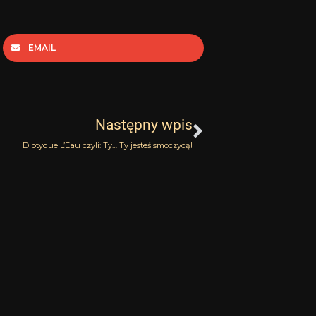
EMAIL
Następny
Następny wpis
Diptyque L’Eau czyli: Ty… Ty jesteś smoczycą!