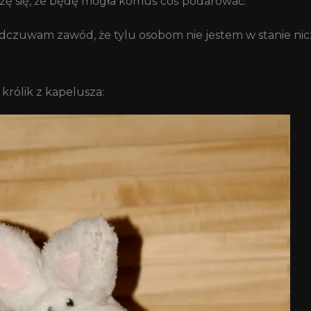
szę się, że będę mogła komuś coś podarować.
dczuwam zawód, że tylu osobom nie jestem w stanie nicze
rólik z kapelusza: