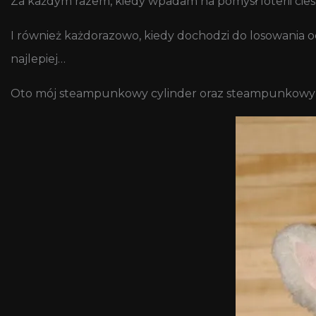
Za każdym razem, kiedy wpadam na pomysł loterii cie
I również każdorazowo, kiedy dochodzi do losowania o
najlepiej…
Oto mój steampunkowy cylinder oraz steampunkowy k