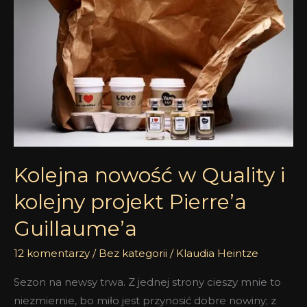
Quality
i
kolejny
projekt
Pierre’a
Guillaume’a
Kolejna nowość w Quality i
kolejny projekt Pierre’a
Guillaume’a
12 komentarzy
/
Bez kategorii
/
Klaudia Heintze
Sezon na newsy trwa. Z jednej strony cieszy mnie to
niezmiernie, bo miło jest przynosić dobre nowiny; z