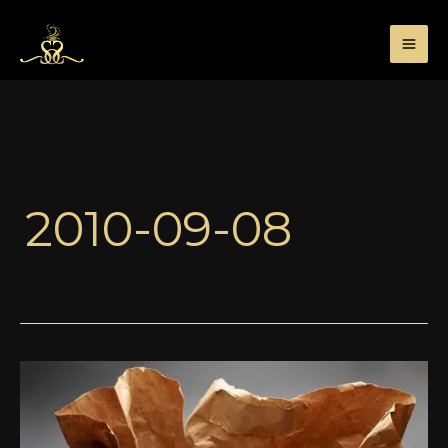
Przejdź
do
treści
2010-09-08
Kolejna
nowość
w