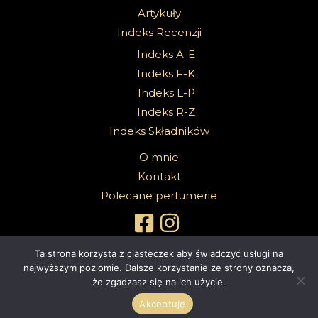
Artykuły
Indeks Recenzji
Indeks A-E
Indeks F-K
Indeks L-P
Indeks R-Z
Indeks Składników
O mnie
Kontakt
Polecane perfumerie
Ta strona korzysta z ciasteczek aby świadczyć usługi na
najwyższym poziomie. Dalsze korzystanie ze strony oznacza,
że zgadzasz się na ich użycie.
Copyright 2026 @Sabbath Of Senses |
Z dumą wspierane przez
4ec.eu - strony www i sklepy internetowe
Akceptuję