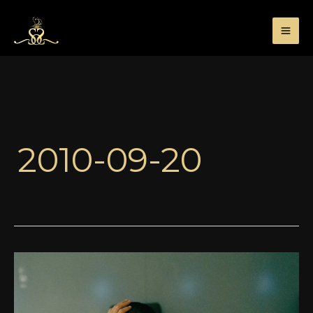
Przejdź
do
treści
2010-09-20
…
I
jeszcze